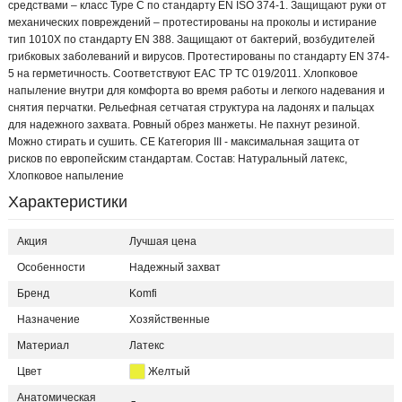
средствами – класс Type С по стандарту EN ISO 374-1. Защищают руки от
механических повреждений – протестированы на проколы и истирание
тип 1010Х по стандарту EN 388. Защищают от бактерий, возбудителей
грибковых заболеваний и вирусов. Протестированы по стандарту EN 374-
5 на герметичность. Соответствуют EAC ТР ТС 019/2011. Хлопковое
напыление внутри для комфорта во время работы и легкого надевания и
снятия перчатки. Рельефная сетчатая структура на ладонях и пальцах
для надежного захвата. Ровный обрез манжеты. Не пахнут резиной.
Можно стирать и сушить. СЕ Категория III - максимальная защита от
рисков по европейским стандартам. Состав: Натуральный латекс,
Хлопковое напыление
Характеристики
Акция
Лучшая цена
Особенности
Надежный захват
Бренд
Komfi
Назначение
Хозяйственные
Материал
Латекс
Цвет
Желтый
Анатомическая