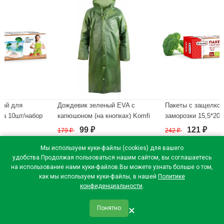
Дождевик зеленый EVA с
Пакеты с защелкой для
ор
капюшоном (на кнопках) Komfi
заморозки 15,5*20,5см 15шт/
110мкм арт.EVA005G
набор Komfi (Ст.25)
99
121
179
₽
242
₽
₽
₽
В наличии
В наличии
Мы используем куки-файлы (cookies) для вашего
удобства.Продолжая пользоваться нашим сайтом, вы соглашаетесь
на использование нами куки-файлов.Вы можете узнать больше о том,
как мы используем куки-файлы, в нашей
Политике
конфиденциальности
.
×
Понятно
qr_code
home
favorite
verified
person