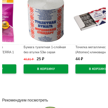
Бумага туалетная 1-слойная
Точилка металлическая
без втулки 53м серая
(Attomex) клиновидная
Мордовский стандарт
двойная арт.4071305
25
44
40,81
₽
₽
₽
В наличии
В наличии
Рекомендуем посмотреть