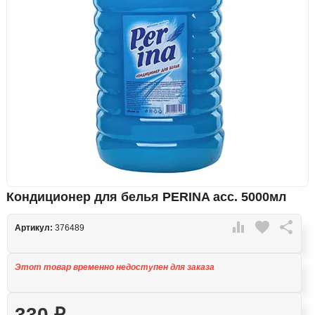
Кондиционер для белья PERINA асс. 5000мл

favorite

Артикул:
376489
Этот товар временно недоступен для заказа
330