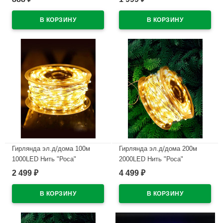
арт.725-562
В наличии
В наличии
Гирлянда эл.д/дома 100м
Гирлянда эл.д/дома 200м
1000LED Нить "Роса"
2000LED Нить "Роса"
цв.теплый белый 8реж. IP44
цв.теплый белый 8реж. IP44
2 499
4 499
₽
₽
арт.93628
арт.93629
В наличии
В наличии