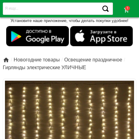
shopping_cart
Установите наше приложение, чтобы делать покупки удобнее!

Новогодние товары
Освещение праздничное
Гирлянды электрические УЛИЧНЫЕ