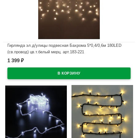
Гирлянда эл.д/улицы подвесная Бахрома 5*0,4/0,6м 180LED
(св.провод) цв.т.белый мерц. арт.183-221
1 399
₽
В наличии