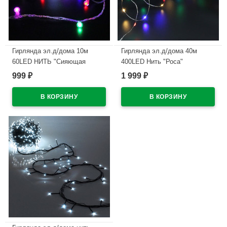
Гирлянда эл.д/дома 10м
Гирлянда эл.д/дома 40м
60LED НИТЬ "Сияющая
400LED Нить "Роса"
капля" цв.мульти (св.провод)
цв.мульти 8реж IP-20 арт.725-
999
1 999
₽
₽
8реж IP-20 (можно соединять)
0065
арт.725-0048
В наличии
В наличии