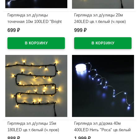
Гирлянда эл.д/улицы
Гирлянда эл.д/улицы 20м
точечная 10м 100LED "Bright
240LED цв.т.белый (ч.пров)
light" (свет.провод) цв.белый
(можно соединить) 8реж IP-54
699
999
₽
₽
8реж. арт.725-545
арт.725-561
В наличии
В наличии
Гирлянда эл.д/улицы 15м
Гирлянда эл.д/дома 40м
180LED цв.т.белый (ч.пров)
400LED Нить "Роса" цв.белый
(можно соединить) 8реж IP-54
8реж IP-20 арт.725-987
888
1 999
₽
₽