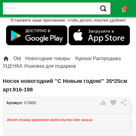
shopping_cart
Установите наше приложение, чтобы делать покупки удобнее!

Old
Новогодние товары
Уценка/ Распродажа
УЦЕНКА Упаковка для подарков
Носок новогодний "С Новым годом!" 35*25см
арт.916-198

favorite

Артикул:
373892
Этот товар временно недоступен для заказа