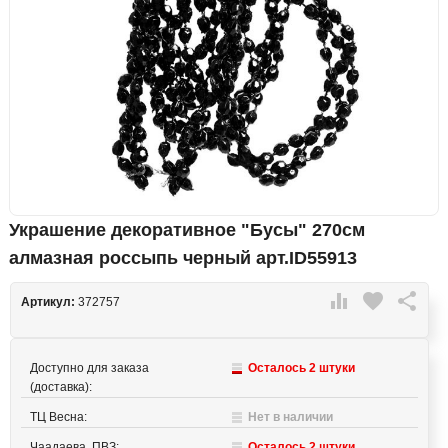
Украшение декоративное "Бусы" 270см
алмазная россыпь черный арт.ID55913

favorite

Артикул:
372757
Доступно для заказа
Осталось 2 штуки
(доставка):
ТЦ Весна:
Нет в наличии
Чаадаева, ПВЗ:
Осталось 2 штуки