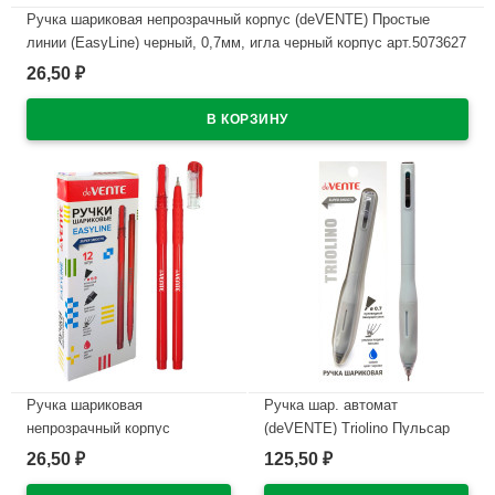
Ручка шариковая непрозрачный корпус (deVENTE) Простые
линии (EasyLine) черный, 0,7мм, игла черный корпус арт.5073627
26,50
₽
В наличии
Ручка шариковая
Ручка шар. автомат
непрозрачный корпус
(deVENTE) Triolino Пульсар
(deVENTE) Простые линии
(Pulsar) н/
26,50
125,50
₽
₽
(EasyLine) красный, 0,7мм,
проз.корп.синий,0,7мм