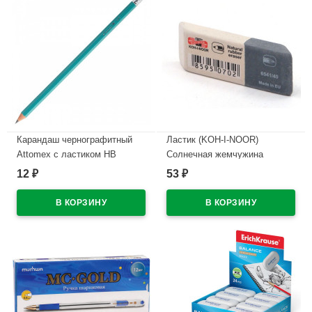
Карандаш чернографитный
Ластик (KOH-I-NOOR)
Attomex с ластиком НВ
Солнечная жемчужина
зеленый корпус, пластиковый
(Sunpearl) 60*18мм
12
53
₽
₽
арт.5032601
арт.6541/40
В наличии
В наличии