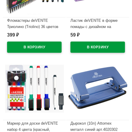
Фломастеры deVENTE
Ластик deVENTE в форме
Триолино (Triolino) 36 цветов
помады с дизайном на
трехгранные картонная
корпусе арт.8030619
399
59
₽
₽
коробка арт.5084500
В наличии
В наличии
Маркер для доски deVENTE
Дырокол (10л) Attomex
набор 4 цвета (красный,
металл синий арт.4020302