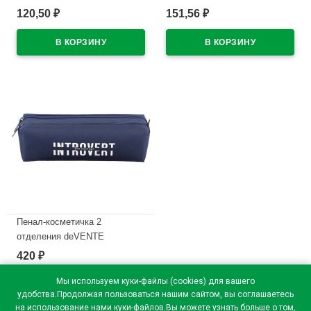
синий, черный, зеленый) 2мм
120,50
151,56
₽
₽
В наличии
колпачок со стирателем и
магнитом для крепления
арт.5040605 (Ст.4)
В наличии
Пенал-косметичка 2
отделения deVENTE
Интроверт (Introvert)
420
₽
210x60x60мм темно-синий
арт.7020669
Мы используем куки-файлы (cookies) для вашего
удобства.Продолжая пользоваться нашим сайтом, вы соглашаетесь
В наличии
на использование нами куки-файлов.Вы можете узнать больше о том,