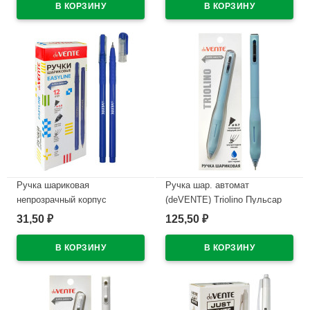
игла красный корпус
арт.5070611 (Ст12)
арт.5073628
В наличии
В наличии
Ручка шариковая
Ручка шар. автомат
непрозрачный корпус
(deVENTE) Triolino Пульсар
(deVENTE) Простые линии
(Pulsar) н/
31,50
125,50
₽
₽
(EasyLine) синий, 0,7мм, игла
проз.корп.синий,0,7мм
синий корпус арт.5073626
арт.5070610 (Ст12)
В наличии
В наличии