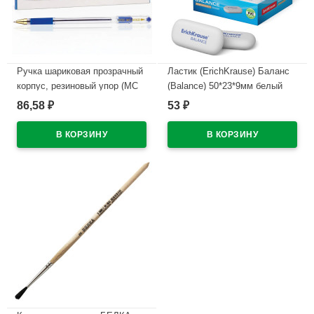
Ручка шариковая прозрачный
Ластик (ErichKrause) Баланс
корпус, резиновый упор (MC
(Balance) 50*23*9мм белый
Gold) синий, 0,5мм, масло
арт.34638
86,58
53
₽
₽
арт.BMC-02
В наличии
В наличии