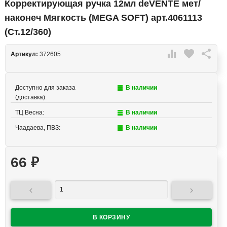
Корректирующая ручка 12мл deVENTE мет/
наконеч Мягкость (MEGA SOFT) арт.4061113
(Ст.12/360)

favorite

Артикул:
372605
Доступно для заказа
В наличии
(доставка):
ТЦ Весна:
В наличии
Чаадаева, ПВЗ:
В наличии
66
₽

