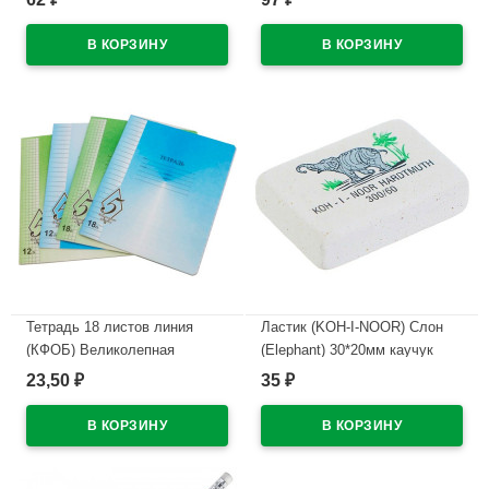
В наличии
В наличии
Тетрадь 18 листов линия
Ластик (KOH-I-NOOR) Слон
(КФОБ) Великолепная
(Elephant) 30*20мм каучук
пятерка ассорти арт TW 518
арт.300/60
23,50
35
₽
₽
O0 V5 1
В наличии
В наличии