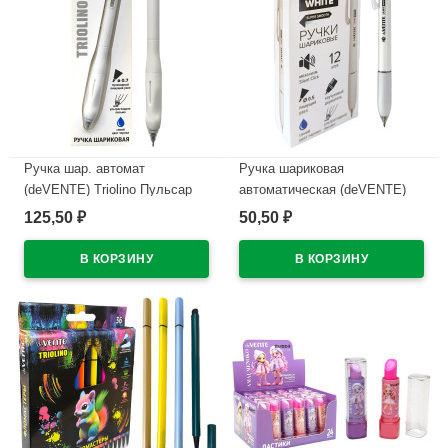
Ручка шар. автомат
Ручка шариковая
(deVENTE) Triolino Пульсар
автоматическая (deVENTE)
(Pulsar) н/
ПРОСТО БЕЛЫЙ (JUST
125,50
50,50
₽
₽
проз.корп.синий,0,7мм
WHITE) непрозрачный корпус,
арт.5070609 (Ст12)
каучуковый держатель,
синий, 0,5мм, масло
В наличии
арт.5070500 (Ст.12)
В наличии