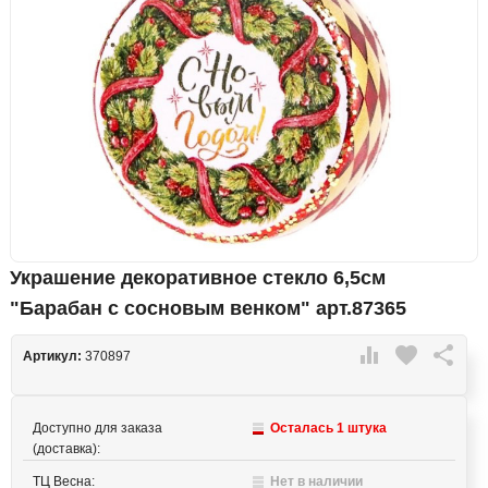
Украшение декоративное стекло 6,5см
"Барабан с сосновым венком" арт.87365

favorite

Артикул:
370897
Доступно для заказа
Осталась 1 штука
(доставка):
ТЦ Весна:
Нет в наличии