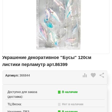
Украшение декоративное "Бусы" 120см
листики перламутр арт.86399

favorite

Артикул:
366844
Доступно для заказа
В наличии
(доставка):
ТЦ Весна:
Нет в наличии
Чаадаева, ПВЗ:
В наличии