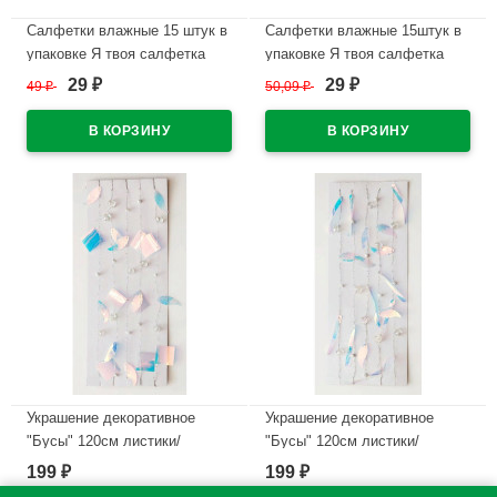
Салфетки влажные 15 штук в
Салфетки влажные 15штук в
упаковке Я твоя салфетка
упаковке Я твоя салфетка
Tropical mix Освежающие
Mint ice cream Освежающие
29
29
49
₽
50,09
₽
₽
₽
(Ст.108)
(Ст.108)
В наличии
В наличии
Украшение декоративное
Украшение декоративное
"Бусы" 120см листики/
"Бусы" 120см листики/
квадратики арт.86400
палочки арт.86401
199
199
₽
₽