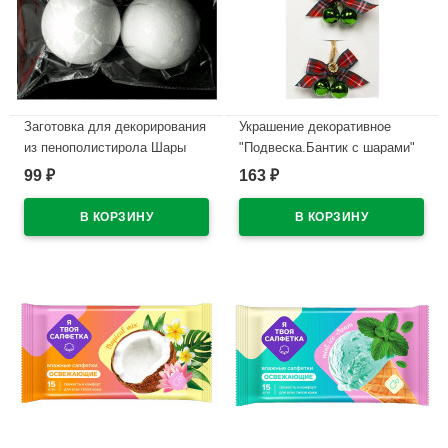
Заготовка для декорирования
Украшение декоративное
из пенополистирола Шары
"Подвеска.Бантик с шарами"
2шт d-80мм deVENTE
2шт/наб. зеленый 8x5x2см
99
163
₽
₽
арт.8003903
арт.91047
В наличии
В наличии