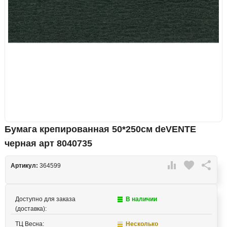
Бумага крепированная 50*250см deVENTE
черная арт 8040735

favorite

Артикул:
364599
Доступно для заказа
В наличии
(доставка):
ТЦ Весна:
Несколько