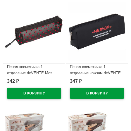
Пенал-косметичка 1
Пенал-косметичка 1
отделение deVENTE Моя
отделение кожзам deVENTE
Секретная сетка (My Secret
Нельзя ручка-петля
342
347
₽
₽
Mesh) черный с сердечками
215x80x50мм арт.7029615
210х60х60мм арт7029628
В наличии
В наличии