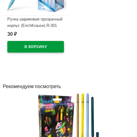
Ручка шариковая прозрачный
корпус (ErichKrause) R-301
Весна (Spring) синий, 0,7мм
30
₽
арт.31059 (Ст.50)
В наличии
Рекомендуем посмотреть