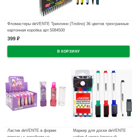
Фломастеры deVENTE Триолино (Triolino) 36 цветов трехгранные
картонная коробка арт.5084500
399
₽
В наличии
Ластик deVENTE в форме
Маркер для доски deVENTE
помады с дизайном на
набор 4 цвета (красный,