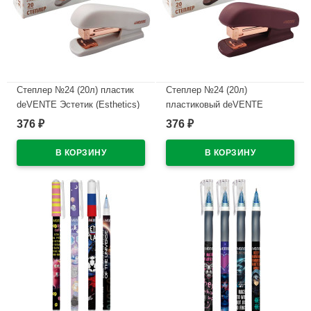
Степлер №24 (20л) пластик
Степлер №24 (20л)
deVENTE Эстетик (Esthetics)
пластиковый deVENTE
лавандово-пепельный с
Эстетик (Esthetics) бургунди с
376
376
₽
₽
антистеплером арт.4142518
антистеплером арт.4142517
(Ст.)
(Ст.)
В наличии
В наличии