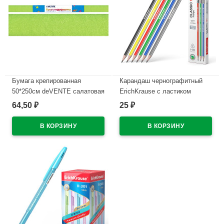
Бумага крепированная
Карандаш чернографитный
50*250см deVENTE салатовая
ErichKrause с ластиком
арт 8040726
Классика (Classic) 101 HB
64,50
25
₽
₽
трехгранный корпус пластик
В наличии
арт.55270 (Ст.12)
В наличии