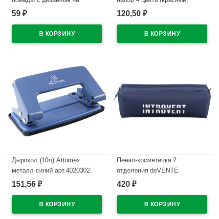
корпусе арт.8030619
синий, черный, зеленый) 2мм
59
120,50
₽
₽
колпачок со стирателем и
В наличии
магнитом для крепления
арт.5040605 (Ст.4)
В наличии
Дырокол (10л) Attomex
Пенал-косметичка 2
металл синий арт.4020302
отделения deVENTE
Интроверт (Introvert)
151,56
420
₽
₽
В наличии
210x60x60мм темно-синий
арт.7020669
В наличии