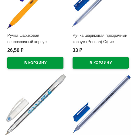
Ручка шариковая
Ручка шариковая прозрачный
непрозрачный корпус
корпус (Pensan) Офис
(Pensan) Желтая (YELLOW)
(OFFIS) 1005 синий, 0,7мм,
26,50
33
₽
₽
синий, 1,0мм, масло арт.TR-
масло арт.1553986
23/50
В наличии
В наличии