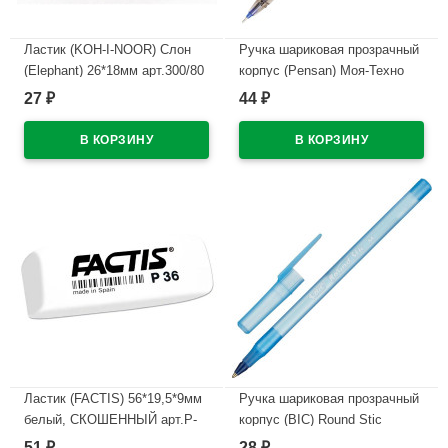
Ластик (KOH-I-NOOR) Слон
Ручка шариковая прозрачный
(Elephant) 26*18мм арт.300/80
корпус (Pensan) Моя-Техно
(MY-TECH) синий, 0,7мм,
27
44
₽
₽
В наличии
игла, масло арт.2240/25BLUE
(Ст.25)
В наличии
Ластик (FACTIS) 56*19,5*9мм
Ручка шариковая прозрачный
белый, СКОШЕННЫЙ арт.P-
корпус (BIC) Round Stic
36
синий, 1,0мм/0,32мм
51
28
₽
₽