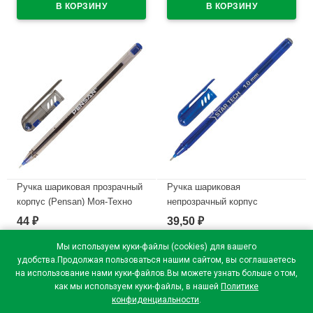
1,0мм, масло
(Ст.25)
арт.1010/60BLUE (Ст.60)
В наличии
В наличии
Ручка шариковая прозрачный
Ручка шариковая
корпус (Pensan) Моя-Техно
непрозрачный корпус
(MY-TECH) синий, 0,7мм,
(Pensan) Звездная технология
44
39,50
₽
₽
игла, масло арт.2240/25BLUE
(STAR TECH) синий, 1,0мм,
(Ст.25)
игла, масло арт.2260/12BLUE
Мы используем куки-файлы (cookies) для вашего
(Ст.12)
удобства.Продолжая пользоваться нашим сайтом, вы соглашаетесь
В наличии
на использование нами куки-файлов.Вы можете узнать больше о том,
В наличии
как мы используем куки-файлы, в нашей
Политике
конфиденциальности
.