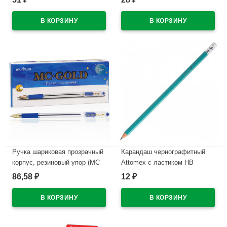
арт.921403/934598
В наличии
В наличии
Ручка шариковая прозрачный
Карандаш чернографитный
корпус, резиновый упор (MC
Attomex с ластиком НВ
Gold) синий, 0,5мм, масло
зеленый корпус, пластиковый
86,58
12
₽
₽
арт.BMC-02
арт.5032601
В наличии
В наличии