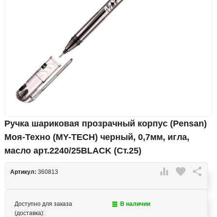
Ручка шариковая прозрачный корпус (Pensan)
Моя-Техно (MY-TECH) черный, 0,7мм, игла,
масло арт.2240/25BLACK (Ст.25)

favorite

Артикул:
360813
Доступно для заказа
В наличии
(доставка):