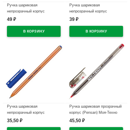
Ручка шариковая
Ручка шариковая
непрозрачный корпус
непрозрачный корпус
(Pensan) Глобал (Global)
(Pensan) Трибол (TRIBALL)
49
39
₽
₽
синий, 0,5мм арт.2221-1BLUE
синий, 1,0мм, игла, масло
(Ст.12)
арт.1003 (Ст.12)
В наличии
В наличии
Ручка шариковая
Ручка шариковая прозрачный
непрозрачный корпус
корпус (Pensan) Моя-Техно
(Pensan) Офисный стол
(MY-TECH) красный, 0,7мм,
35,50
45,50
₽
₽
(OFFICEPEN) 1010 синий,
игла, масло арт.2240/25RED