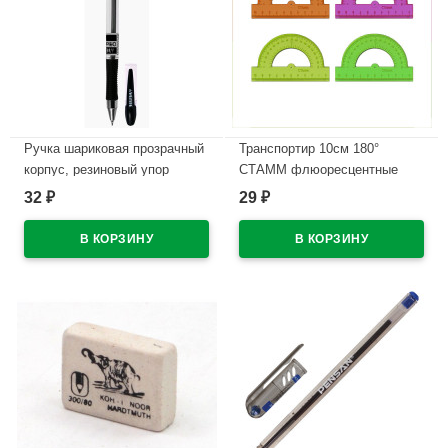
Ручка шариковая прозрачный
Транспортир 10см 180°
корпус, резиновый упор
СТАММ флюоресцентные
(deVENTE) Офисный
отливная шкала арт.ТР21
32
29
₽
₽
Максимум(Office Max)
В наличии
черный, 0,7мм,игла, масло
арт.5073340 (Ст.)
В наличии