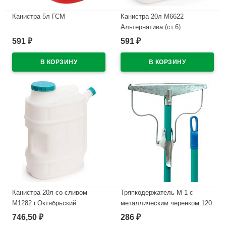
Канистра 5л ГСМ
Канистра 20л М6622
Альтернатива (ст.6)
В наличии
591
591
₽
₽
В наличии
Канистра 20л со сливом
Тряпкодержатель М-1 с
М1282 г.Октябрьский
металлическим черенком 120
см уп.
746,50
286
₽
₽
В наличии