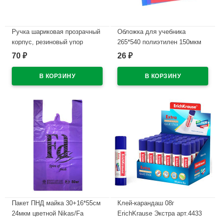
Ручка шариковая прозрачный
Обложка для учебника
корпус, резиновый упор
265*540 полиэтилен 150мкм
(PIANO) синий, игла, масло
универсальная ПЕТЕРСОН М
70
26
₽
₽
арт.РВ-121-50
арт У 265
В наличии
В наличии
Пакет ПНД майка 30+16*55см
Клей-карандаш 08г
24мкм цветной Nikas/Fa
ErichKrause Экстра арт.4433