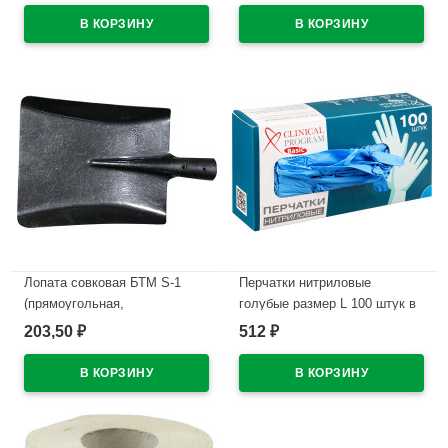
В наличии
Лопата совковая БТМ S-1
Перчатки нитриловые
(прямоугольная,
голубые размер L 100 штук в
песочная,угольная)
упаковке
203,50
512
₽
₽
рельсовая сталь
В наличии
В наличии