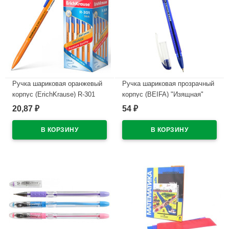
Ручка шариковая оранжевый
Ручка шариковая прозрачный
корпус (ErichKrause) R-301
корпус (BEIFA) "Изящная"
Охра (Orange) синий, 0,7мм
синий, 0,7мм, масло арт.ТА
20,87
54
₽
₽
арт.43194 (Ст.50)
3176- BL
В наличии
В наличии