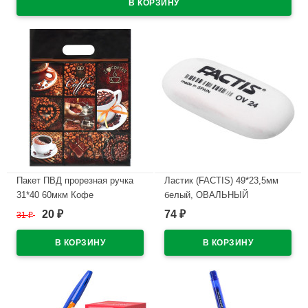
Пакет ПВД прорезная ручка
Ластик (FACTIS) 49*23,5мм
31*40 60мкм Кофе
белый, ОВАЛЬНЫЙ
арт.ЕOV24
20
74
31
₽
₽
₽
В наличии
В наличии