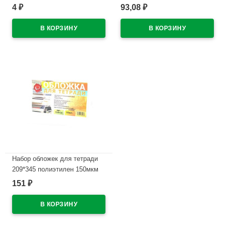
(Ст.30)
4
93,08
₽
₽
В наличии
В наличии
Набор обложек для тетради
209*345 полиэтилен 150мкм
10 штук в наборе арт Т150-10
151
₽
В наличии