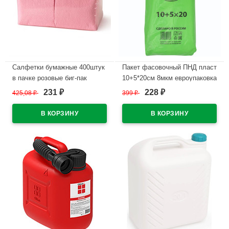
Салфетки бумажные 400штук
Пакет фасовочный ПНД пласт
в пачке розовые биг-пак
10+5*20см 8мкм евроупаковка
231
228
425,08
₽
399
₽
₽
₽
В наличии
В наличии