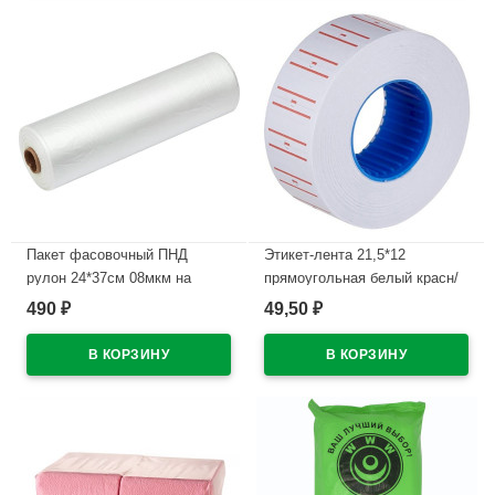
Пакет фасовочный ПНД
Этикет-лента 21,5*12
рулон 24*37см 08мкм на
прямоугольная белый красн/
втулке
полоса 800этикеток арт.30-
490
49,50
₽
₽
1652
В наличии
В наличии