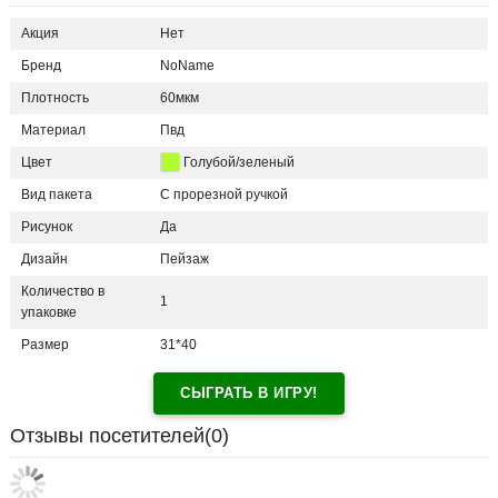
Акция
Нет
Бренд
NoName
Плотность
60мкм
Материал
Пвд
Цвет
Голубой/зеленый
Вид пакета
С прорезной ручкой
Рисунок
Да
Дизайн
Пейзаж
Количество в
1
упаковке
Размер
31*40
СЫГРАТЬ В ИГРУ!
Отзывы посетителей(
0
)