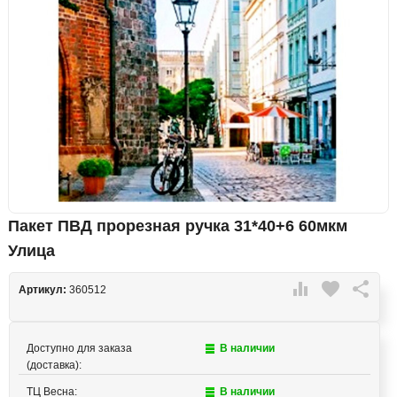
Пакет ПВД прорезная ручка 31*40+6 60мкм
Улица

favorite

Артикул:
360512
Доступно для заказа
В наличии
(доставка):
ТЦ Весна:
В наличии