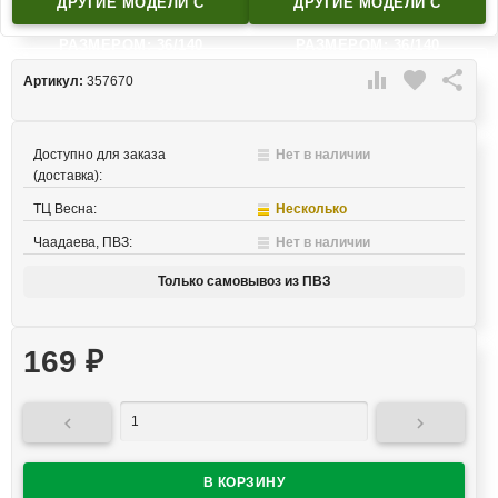
ДРУГИЕ МОДЕЛИ C
ДРУГИЕ МОДЕЛИ C
РАЗМЕРОМ: 36/140
РАЗМЕРОМ: 36/140

favorite

Артикул:
357670
Доступно для заказа
Нет в наличии
(доставка):
ТЦ Весна:
Несколько
Чаадаева, ПВЗ:
Нет в наличии
Только самовывоз из ПВЗ
169
₽

