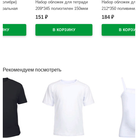
Набор обложек для тетради
Набор обложек для тетради
209*345 полиэтилен 150мкм
212*350 поливинилхлорид
10 штук в наборе арт Т150-10
110мкм 10штук набор Хартис
151
184
₽
₽
арт OT-15/10
В наличии
В наличии
Рекомендуем посмотреть