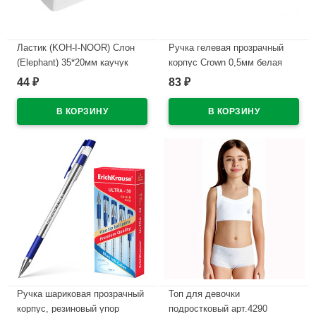
Ластик (KOH-I-NOOR) Слон
Ручка гелевая прозрачный
(Elephant) 35*20мм каучук
корпус Crown 0,5мм белая
арт.300/40-48
пастель
44
83
₽
₽
В наличии
В наличии
Ручка шариковая прозрачный
Топ для девочки
корпус, резиновый упор
подростковый арт.4290