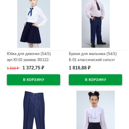
Юбка для девочки (S&S)
Брюки для мальчика (S&S)
арт.Ю-02 размер 30/122-
Б-01 классический силуэт
38/146 цвет темно-синий
размер 36/128-42/146 цвет
1 372,75
1 816,88
1 534
₽
₽
₽
темно-синий 3 полнота
В наличии
В наличии