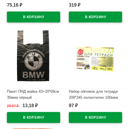
(ErichKrause) Ультра (ULTRA)
размер 122-170 цвет белый
75,16
319
₽
₽
L-30 синий, 0,7мм, игла
100% х/б
арт.19613/13879
В наличии
(Ст.12/144/1728)
В наличии
Пакет ПНД майка 43+20*69см
Набор обложек для тетради
30мкм чёрный
209*345 полиэтилен 100мкм
WWW/World(Ст.50/500)
10 штук в наборе арт Т100-10
13,18
97
20,97
₽
₽
₽
В наличии
В наличии