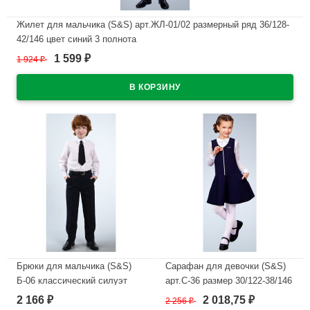
Жилет для мальчика (S&S) арт.ЖЛ-01/02 размерный ряд 36/128-
42/146 цвет синий 3 полнота
1 599
1 924
₽
₽
В наличии
Брюки для мальчика (S&S)
Сарафан для девочки (S&S)
Б-06 классический силуэт
арт.С-36 размер 30/122-38/146
размер 30/122-48/176 цвет
цвет темно-синий
2 166
2 018,75
₽
2 256
₽
₽
темно-синий