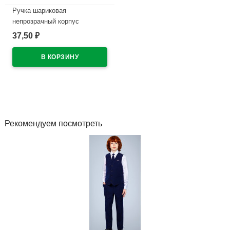
Ручка шариковая
непрозрачный корпус
(ErichKrause) Neo Акцент
37,50
₽
(Accent) синий, 0,7мм, игла,
одноразовая арт.55386 (Ст.50)
В наличии
Рекомендуем посмотреть