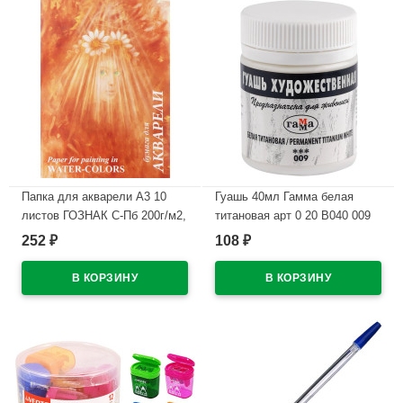
Папка для акварели А3 10
Гуашь 40мл Гамма белая
листов ГОЗНАК С-Пб 200г/м2,
титановая арт 0 20 В040 009
ФЛОРА арт.ПА3/10
252
108
₽
₽
В наличии
В наличии