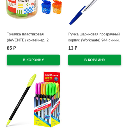
Точилка пластиковая
Ручка шариковая прозрачный
(deVENTE) контейнер, 2
корпус (Workmate) 944 синий,
отверстия арт.8031914 (Ст.12)
0,7мм арт.14-1493 (Ст.500)
85
13
₽
₽
В наличии
В наличии