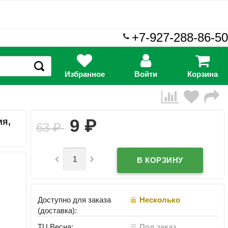
+7-927-288-86-50
Избранное
Войти
Корзина
₽
9
я,
63
₽


Доступно для заказа
Несколько
(доставка):
ТЦ Весна:
Под заказ