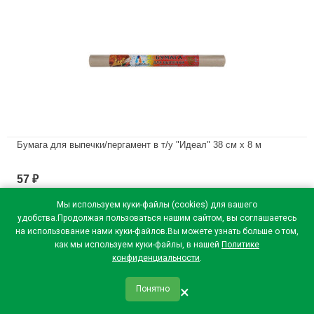
Бумага для выпечки/пергамент в т/у "Идеал" 38 см х 8 м
В наличии
57
₽
Мы используем куки-файлы (cookies) для вашего
удобства.Продолжая пользоваться нашим сайтом, вы соглашаетесь
на использование нами куки-файлов.Вы можете узнать больше о том,
как мы используем куки-файлы, в нашей
Политике
конфиденциальности
.
×
Понятно
qr_code
home
favorite
verified
person
Главная
Закладки
Мои купоны
Профиль