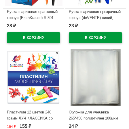
Ручка шариковая оранжевый
Ручка шариковая прозрачный
корпус (ErichKrause) R-301
корпус (deVENTE) синий,
Охра (Orange) черный, 0,7мм
0,7мм, игла, масло
28
23
₽
₽
арт.43195 (Ст.50)
арт.5070338
В наличии
В наличии
Пластилин 12 цветов 240
Обложка для учебника
грамм ЛУЧ КЛАССИКА со
265*450 полиэтилен 100мкм
стеком картонная коробка арт
универсальная ПЕТЕРСОН М
155
24
164
₽
₽
₽