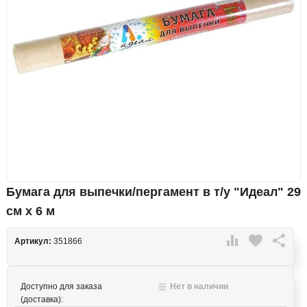
Бумага для выпечки/пергамент в т/у "Идеал" 29
см х 6 м

favorite

Артикул:
351866
Доступно для заказа
Нет в наличии
(доставка):