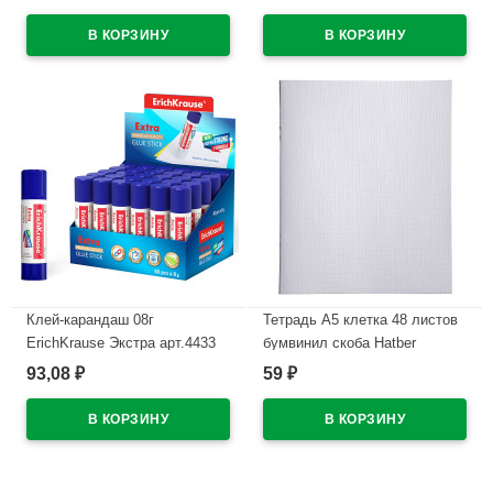
7С331-08
с липким слоем арт С265
В наличии
В наличии
Клей-карандаш 08г
Тетрадь А5 клетка 48 листов
ErichKrause Экстра арт.4433
бумвинил скоба Hatber
(Ст.30)
Металлик Белая арт
93,08
59
₽
₽
48Т5бвВ1
В наличии
В наличии