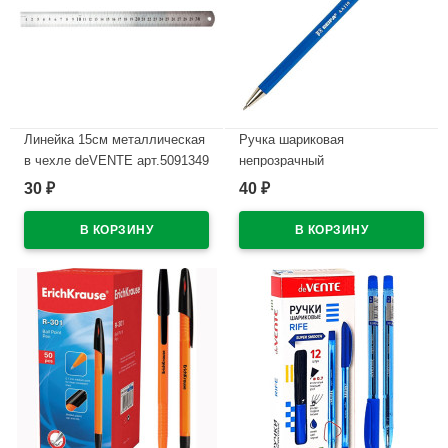
Линейка 15см металлическая
Ручка шариковая
в чехле deVENTE арт.5091349
непрозрачный
антискользящий синий корпус
30
40
₽
₽
(BEIFA) синий, 0,7мм
арт.110В-ВL
В наличии
В наличии