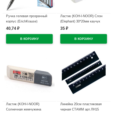
Ручка гелевая прозрачный
Ластик (KOH-I-NOOR) Слон
корпус (ErichKrause)
(Elephant) 30*20мм каучук
Оригинал (Original) R-301
арт.300/60
40,74
35
₽
₽
черный, 0,5мм арт.42721
В наличии
(Ст.12)
В наличии
Ластик (KOH-I-NOOR)
Линейка 20см пластиковая
Солнечная жемчужина
черная СТАММ арт.ЛН15