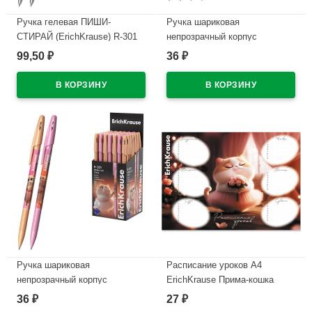
Ручка гелевая ПИШИ-
Ручка шариковая
СТИРАЙ (ErichKrause) R-301
непрозрачный корпус
Магия Френч (Magic Frenchie)
(ErichKrause) Техно Дино
99,50
36
₽
₽
синий, 0,5мм арт.65335
(Techno Dino) синий, 0,7/0,35
арт.65178 (Ст.50)
В наличии
В наличии
Ручка шариковая
Расписание уроков А4
непрозрачный корпус
ErichKrause Прима-кошка
(ErichKrause) Прима-кошка
арт.65307
36
27
₽
₽
(Prima Cat) синий, 0,7/0,35