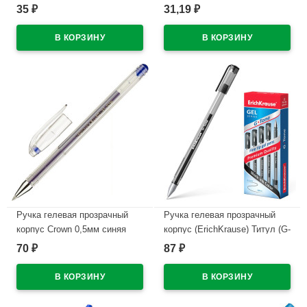
(Sunpearl) 60*13мм
35
31,19
₽
₽
В наличии
арт.6541/60-56
В наличии
Ручка гелевая прозрачный
Ручка гелевая прозрачный
корпус Crown 0,5мм синяя
корпус (ErichKrause) Титул (G-
TONE) черный, 0,5мм
70
87
₽
₽
В наличии
арт.17810 (Ст.12)
В наличии