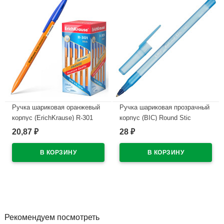
Ручка шариковая оранжевый
Ручка шариковая прозрачный
корпус (ErichKrause) R-301
корпус (BIC) Round Stic
Охра (Orange) синий, 0,7мм
синий, 1,0мм/0,32мм
20,87
28
₽
₽
арт.43194 (Ст.50)
арт.921403/934598
В наличии
В наличии
Рекомендуем посмотреть