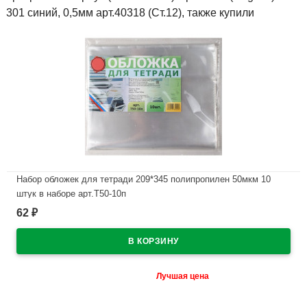
301 синий, 0,5мм арт.40318 (Ст.12), также купили
Набор обложек для тетради 209*345 полипропилен 50мкм 10
штук в наборе арт.Т50-10п
62
₽
В наличии
Лучшая цена