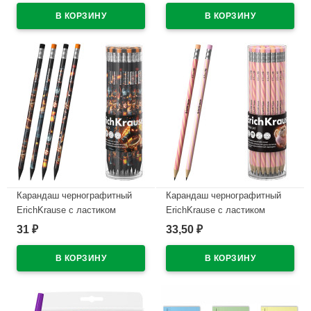
В наличии
арт.65352 (Ст.50)
В наличии
Карандаш чернографитный
Карандаш чернографитный
ErichKrause с ластиком
ErichKrause с ластиком
Кубомир (Mine Block) HB
Прима-кошка (Prima Cat) HB
31
33,50
₽
₽
круглый корпус ассорти
круглый корпус ассорти
пластик арт.65314 (Ст.42)
пластик арт.65385 (Ст.42)
В наличии
В наличии