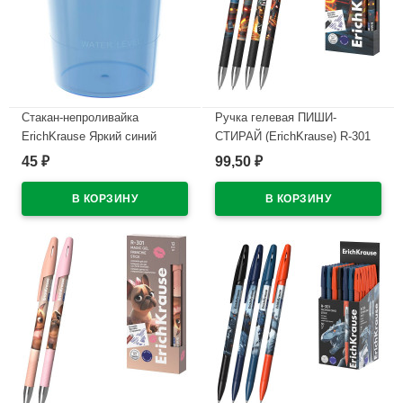
Стакан-непроливайка
Ручка гелевая ПИШИ-
ErichKrause Яркий синий
СТИРАЙ (ErichKrause) R-301
тонированный арт.64886
Магия Кубомир (Magic Block)
45
99,50
₽
₽
синий, 0,5мм арт.65233
В наличии
В наличии