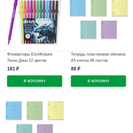
Фломастеры ErichKrause
Тетрадь пластиковая обложка
Техно Дино 12 цветов
А5 клетка 48 листов
арт.65030
ErichKrause CoverPrо
181
88
₽
₽
текстура зеркало ассорти
В наличии
арт.64630
В наличии