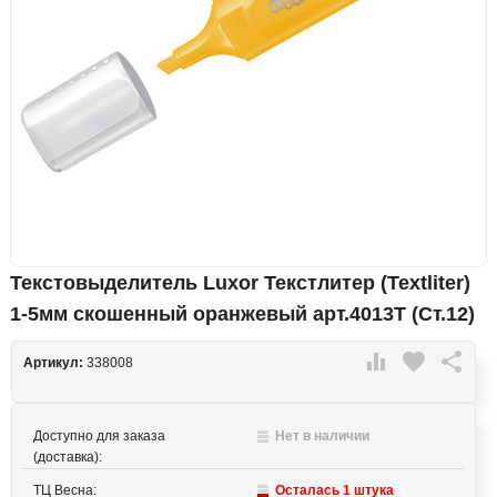
Текстовыделитель Luxor Текстлитер (Textliter)
1-5мм скошенный оранжевый арт.4013Т (Ст.12)

favorite

Артикул:
338008
Доступно для заказа
Нет в наличии
(доставка):
ТЦ Весна:
Осталась 1 штука