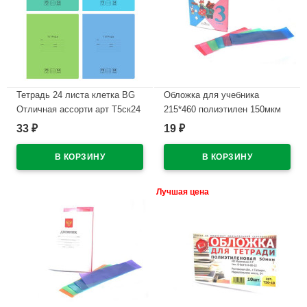
Тетрадь 24 листа клетка BG
Обложка для учебника
Отличная ассорти арт Т5ск24
215*460 полиэтилен 150мкм
11785
универсальные М арт У 215
33
19
₽
₽
В наличии
В наличии
Лучшая цена