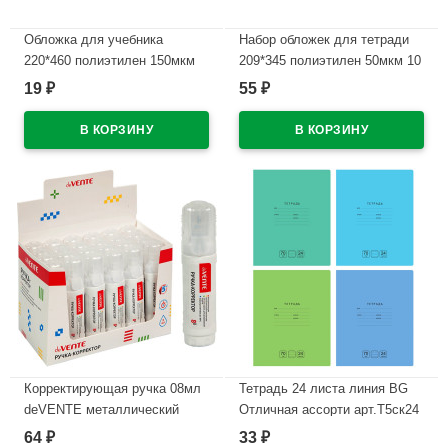
Обложка для учебника
Набор обложек для тетради
220*460 полиэтилен 150мкм
209*345 полиэтилен 50мкм 10
универсальнаяМ арт У 22
штук в наборе арт Т50-10
19
55
₽
₽
В наличии
В наличии
Корректирующая ручка 08мл
Тетрадь 24 листа линия BG
deVENTE металлический
Отличная ассорти арт.Т5ск24
наконечник арт.4061107
11790
64
33
₽
₽