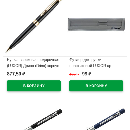
Ручка шариковая подарочная
Футляр для ручки
(LUXOR) Дрино (Drino) корпус
пластиковый LUXOR арт.
черный/золото, кнопочный
(Ст.1)
877,50
99
₽
136
₽
₽
механизм, футляр арт.21007
В наличии
В наличии