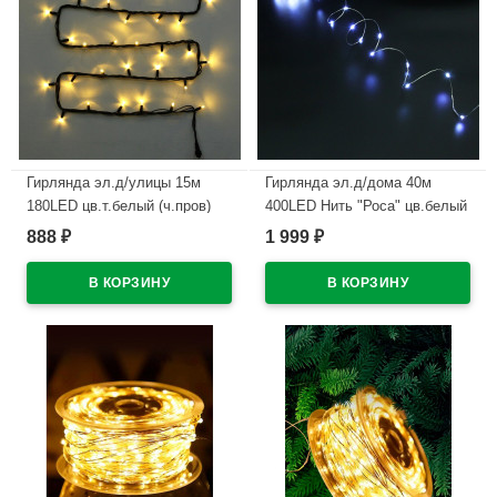
Гирлянда эл.д/улицы 15м
Гирлянда эл.д/дома 40м
180LED цв.т.белый (ч.пров)
400LED Нить "Роса" цв.белый
(можно соединить) 8реж IP-54
8реж IP-20 арт.725-987
888
1 999
₽
₽
арт.725-562
В наличии
В наличии