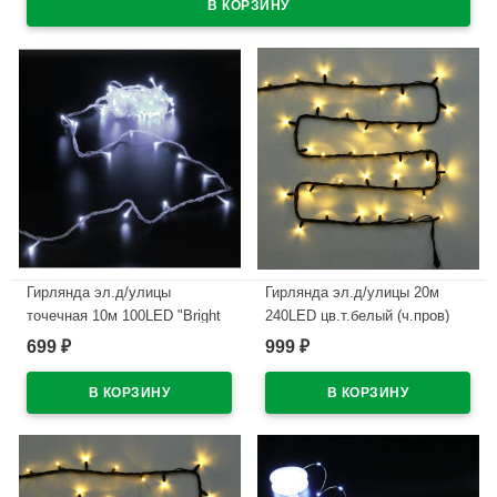
Гирлянда эл.д/улицы
Гирлянда эл.д/улицы 20м
точечная 10м 100LED "Bright
240LED цв.т.белый (ч.пров)
light" (свет.провод) цв.белый
(можно соединить) 8реж IP-54
699
999
₽
₽
8реж. арт.725-545
арт.725-561
В наличии
В наличии