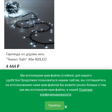
Гирлянда эл.д/дома нить
"Твинкл Лайт" 40м 800LED
цв.белый
4 444
₽
(ч.провод,соединение) 8реж.
IP20 арт.725-950
Мы используем куки-файлы (cookies) для вашего
удобства.Продолжая пользоваться нашим сайтом, вы соглашаетесь
В наличии
на использование нами куки-файлов.Вы можете узнать больше о том,
как мы используем куки-файлы, в нашей
Политике
конфиденциальности
.
×
Понятно
qr_code
home
favorite
verified
person