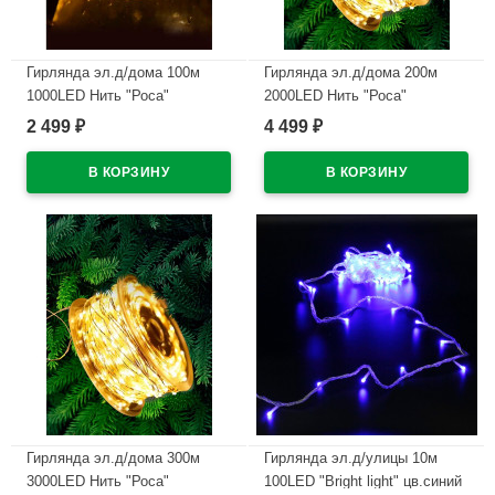
Гирлянда эл.д/дома 100м
Гирлянда эл.д/дома 200м
1000LED Нить "Роса"
2000LED Нить "Роса"
цв.теплый белый 8реж. IP44
цв.теплый белый 8реж. IP44
2 499
4 499
₽
₽
арт.93628
арт.93629
В наличии
В наличии
Гирлянда эл.д/дома 300м
Гирлянда эл.д/улицы 10м
3000LED Нить "Роса"
100LED "Bright light" цв.синий