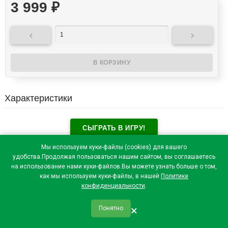
3 999
₽


Характеристики
СЫГРАТЬ В ИГРУ!
Отзывы посетителей(
0
)
Мы используем куки-файлы (cookies) для вашего
удобства.Продолжая пользоваться нашим сайтом, вы соглашаетесь
на использование нами куки-файлов.Вы можете узнать больше о том,
как мы используем куки-файлы, в нашей
Политике
конфиденциальности
.
×
Понятно
qr_code
home
favorite
verified
person
Главная
Закладки
Мои купоны
Профиль