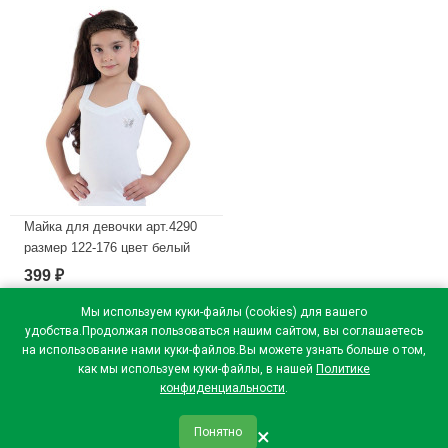
Майка для девочки арт.4290
размер 122-176 цвет белый
95% хлопок 5% эластан
399
₽
В наличии
Мы используем куки-файлы (cookies) для вашего
удобства.Продолжая пользоваться нашим сайтом, вы соглашаетесь
на использование нами куки-файлов.Вы можете узнать больше о том,
как мы используем куки-файлы, в нашей
Политике
конфиденциальности
.
×
Понятно
qr_code
home
favorite
verified
person