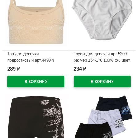
Топ для девочки
Трусы для девочки арт.5200
подростковый арт.4490/4
размер 134-176 100% х/б цвет
размер 34/134-140 цвет
белый
289
234
₽
₽
бежевый 100% х/б
В наличии
В наличии