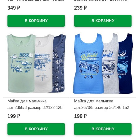
100% х/б
цвет белый
349
239
₽
₽
В наличии
В наличии
Майка для мальчика
Майка для мальчика
арт.2358/3 размер 32/122-128
арт.2670/5 размер 36/146-152
100% х/б цвет ассорти
100% х/б цвет в ассортименте
199
199
₽
₽
В наличии
В наличии