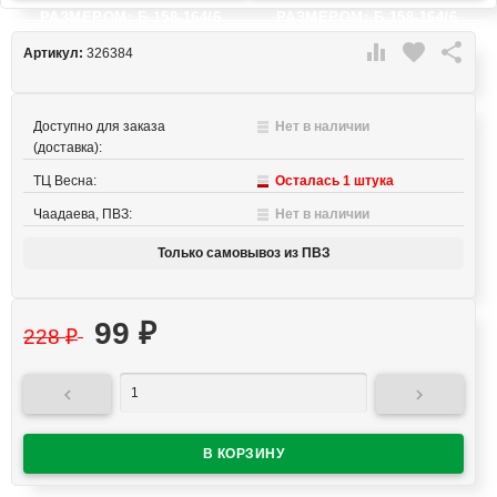
РАЗМЕРОМ: Б 158-164/6
РАЗМЕРОМ: Б 158-164/6

favorite

Артикул:
326384
Доступно для заказа
Нет в наличии
(доставка):
ТЦ Весна:
Осталась 1 штука
Чаадаева, ПВЗ:
Нет в наличии
Только самовывоз из ПВЗ
99
₽
228
₽

