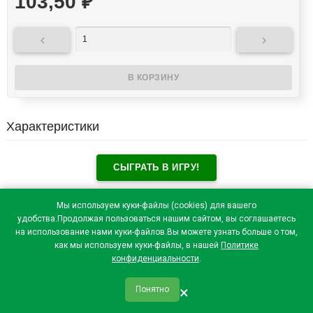
103,50
₽


Характеристики
СЫГРАТЬ В ИГРУ!
Отзывы посетителей(
0
)
Мы используем куки-файлы (cookies) для вашего
удобства.Продолжая пользоваться нашим сайтом, вы соглашаетесь
на использование нами куки-файлов.Вы можете узнать больше о том,
как мы используем куки-файлы, в нашей
Политике
конфиденциальности
.
×
Понятно
qr_code
home
favorite
verified
person
Главная
Закладки
Мои купоны
Профиль