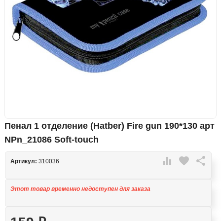
Пенал 1 отделение (Hatber) Fire gun 190*130 арт
NPn_21086 Soft-touch

favorite

Артикул:
310036
Этот товар временно недоступен для заказа