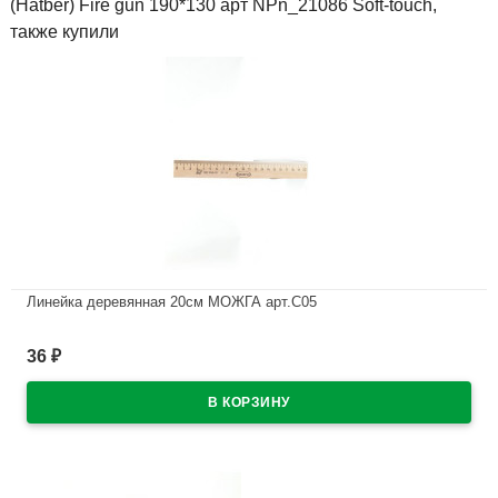
(Hatber) Fire gun 190*130 арт NPn_21086 Soft-touch,
также купили
Линейка деревянная 20см МОЖГА арт.С05
В наличии
36
₽