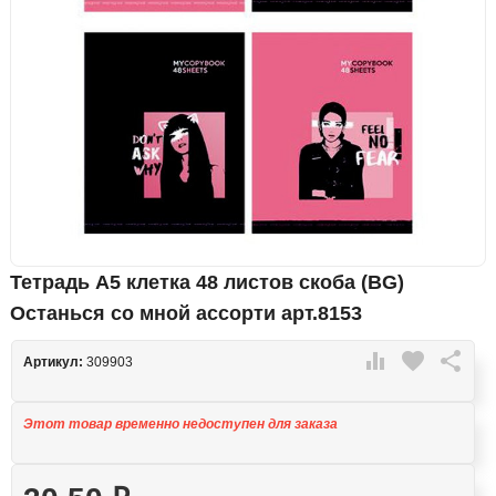
Тетрадь А5 клетка 48 листов скоба (BG)
Останься со мной ассорти арт.8153

favorite

Артикул:
309903
Этот товар временно недоступен для заказа