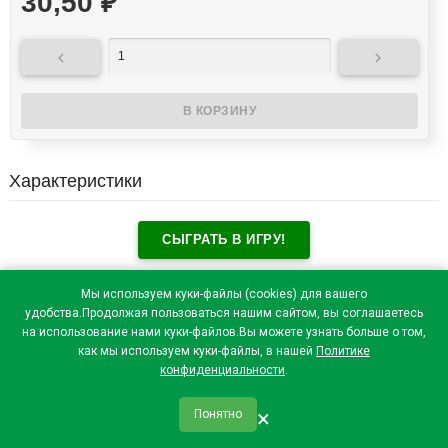
30,50
₽


Характеристики
СЫГРАТЬ В ИГРУ!
Отзывы посетителей(
0
)
Мы используем куки-файлы (cookies) для вашего
удобства.Продолжая пользоваться нашим сайтом, вы соглашаетесь
на использование нами куки-файлов.Вы можете узнать больше о том,
как мы используем куки-файлы, в нашей
Политике
конфиденциальности
.
×
Понятно
qr_code
home
favorite
verified
person
Главная
Закладки
Мои купоны
Профиль