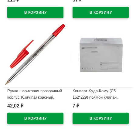
В наличии
В наличии
Ручка шариковая прозрачный
Конверт Куда-Кому (С5
корпус (Corvina) красный,
162*229) прямой клапан,
1,0мм/0,7мм арт.40163/К
стрип, 80г (с внутренней
42,02
7
₽
₽
серой запечаткой)
В наличии
В наличии