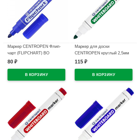
Маркер CENTROPEN Флип-
Маркер для доски
чарт (FLIPCHART) ВО
CENTROPEN круглый 2,5мм
круглый 2,5мм синий
зеленый арт.8559/1З
80
115
₽
₽
арт.8550/1С
В наличии
В наличии