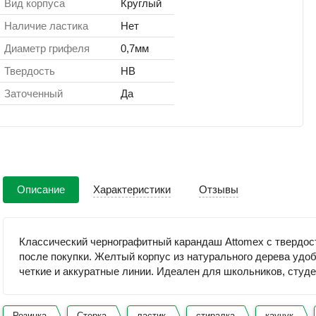
Вид корпуса
Круглый
Наличие ластика
Нет
Диаметр грифеля
0,7мм
Твердость
НВ
Заточенный
Да
Описание
Характеристики
Отзывы
Классический чернографитный карандаш Attomex с твердост
после покупки. Желтый корпус из натурального дерева удо
четкие и аккуратные линии. Идеален для школьников, студе
Резинка
Стерка
ластик
стиралка
каучук