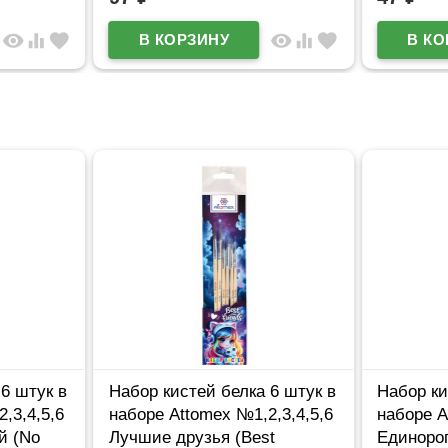
visibility
equalizer
favorite
visibility
equalizer
favorite
6 штук в
Набор кистей белка 6 штук в
Набор ки
,3,4,5,6
наборе Attomex №1,2,3,4,5,6
наборе A
й (No
Лучшие друзья (Best
Единорог