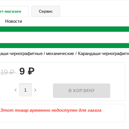
ет-магазин
Сервис
Новости
аши чернографитные / механические
Карандаши чернографит
₽
9
19
₽


Этот товар временно недоступен для заказа