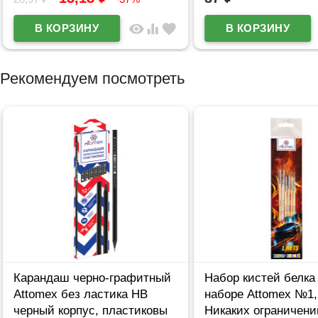
visibility
equalizer
favorite
Рекомендуем посмотреть
Карандаш черно-графитный
Набор кистей белка 
Attomex без ластика НВ
наборе Attomex №1,2
черный корпус, пластиковы
Никаких ограничени