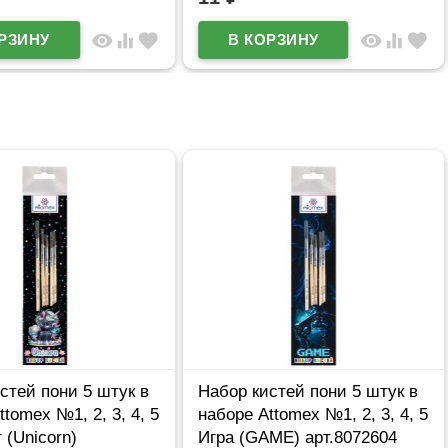
visibility
equalizer
favorite
visibility
equalizer
favorite
стей пони 5 штук в
Набор кистей пони 5 штук в
ttomex №1, 2, 3, 4, 5
наборе Attomex №1, 2, 3, 4, 5
 (Unicorn)
Игра (GAME) арт.8072604