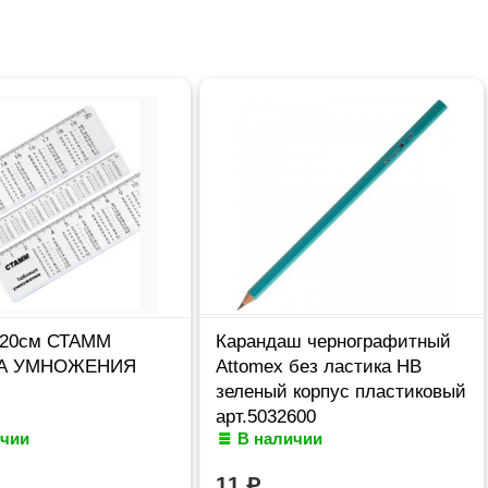
 20см СТАММ
Карандаш чернографитный
А УМНОЖЕНИЯ
Attomex без ластика НВ
зеленый корпус пластиковый
арт.5032600
ичии
В наличии
11
₽