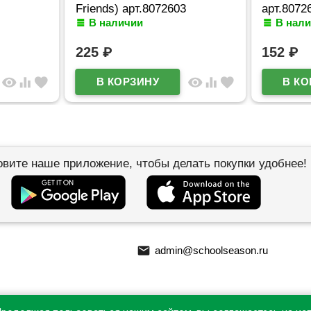
Friends) арт.8072603
арт.8072
В наличии
В нал
225
₽
152
₽
visibility
equalizer
favorite
visibility
equalizer
favorite
овите наше приложение, чтобы делать покупки удобнее!
email
admin@schoolseason.ru