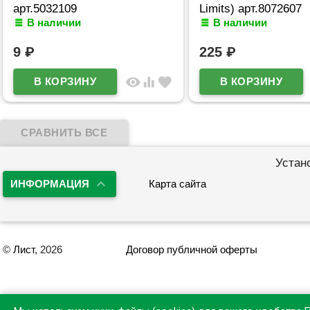
арт.5032109
Limits) арт.8072607
В наличии
В наличии
9
₽
225
₽
visibility
equalizer
favorite
Устан
ИНФОРМАЦИЯ
Карта сайта
©
Лист
, 2026
Договор публичной оферты