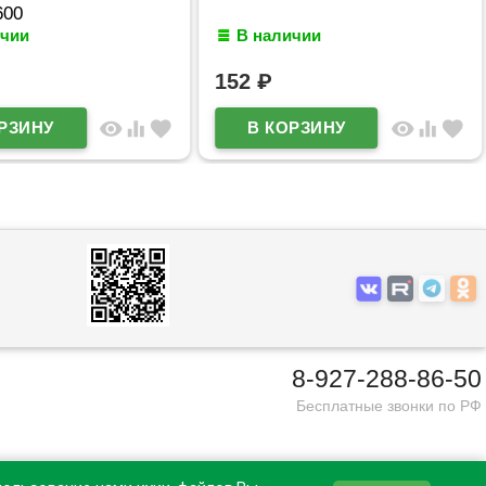
600
ичии
В наличии
152
₽
visibility
equalizer
favorite
visibility
equalizer
favorite
8-927-288-86-50
Бесплатные звонки по РФ