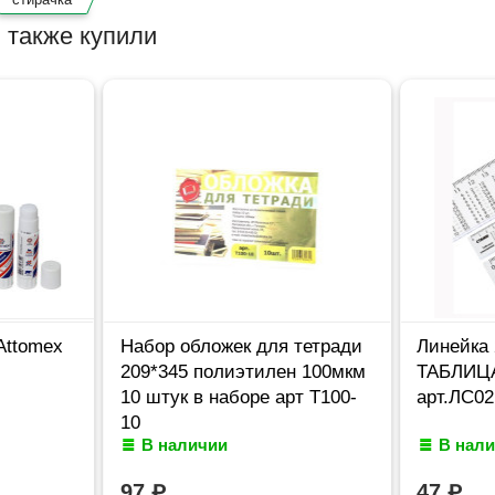
 также купили
Attomex
Набор обложек для тетради
Линейка
209*345 полиэтилен 100мкм
ТАБЛИЦ
10 штук в наборе арт Т100-
арт.ЛС02
10
В наличии
В нал
97
₽
47
₽