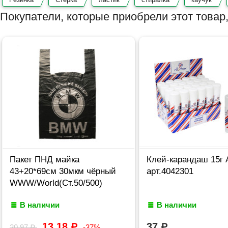
Покупатели, которые приобрели этот товар,
Пакет ПНД майка
Клей-карандаш 15г 
43+20*69см 30мкм чёрный
арт.4042301
WWW/World(Ст.50/500)
В наличии
В наличии
13,18
₽
37
₽
20,97
₽
-37%