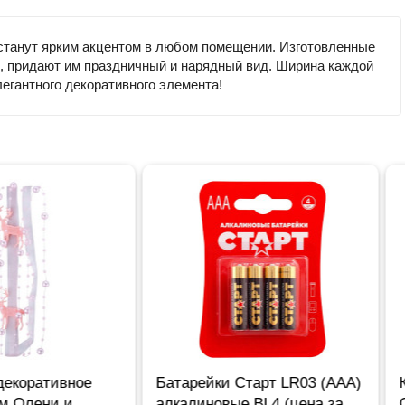
 станут ярким акцентом в любом помещении. Изготовленные
сы, придают им праздничный и нарядный вид. Ширина каждой
легантного декоративного элемента!
тарейки Старт LR03 (ААА)
Кисть живописная
алиновые BL4 (цена за
СИНТЕТИКА НЕЙЛОН №