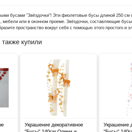
ными бусами "Звёздочки"! Эти фиолетовые бусы длиной 250 см
нах, мебели или в оконном проеме. Звёздочки, составляющие бу
бразите пространство вокруг себя с помощью этого простого и э
 также купили
коративное
Украшение декоративное
Ба
Олени и
"Бусы" 140см Олени и
алк