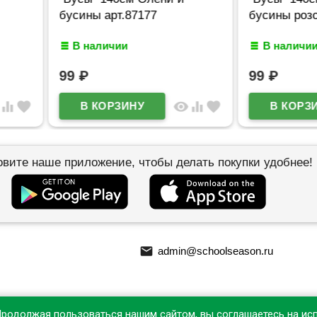
177
бусины розоые арт.87179
упа
В наличии
99
₽
4
visibility
equalizer
favorite
visibility
equalizer
favorite
овите наше приложение, чтобы делать покупки удобнее!
email
admin@schoolseason.ru
Продолжая пользоваться нашим сайтом, вы соглашаетесь на ис