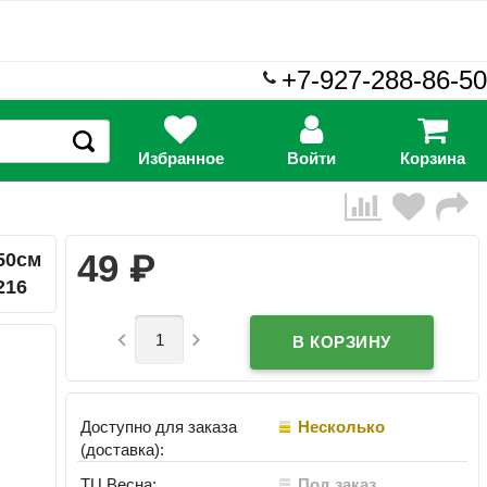
+7-927-288-86-50
Избранное
Войти
Корзина
₽
49
50см
216


Доступно для заказа
Несколько
(доставка):
ТЦ Весна:
Под заказ