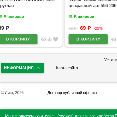
цв.красный арт.556-236
бусины арт.87
В наличии
В наличии
69
₽
99
₽
98
₽
-29%
er
favorite
visibility
equalizer
favorite
Устан
ИНФОРМАЦИЯ
Карта сайта
©
Лист
, 2026
Договор публичной оферты
Мы используем куки-файлы (cookies) для вашего удобства.