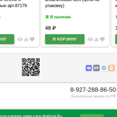
ковку)
круглая
В наличии
В наличии
9
₽
39
₽
visibility
equalizer
favorite
visibility
equaliz
8-927-288-86-50
Бесплатные звонки по РФ
пользование нами куки-файлов.Вы