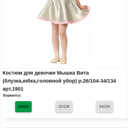
Костюм для девочки Мышка Вита
(блузка,юбка,головной убор) р.26/104-34/134
арт.1901
Варианты:
26/104
32/128
34/134