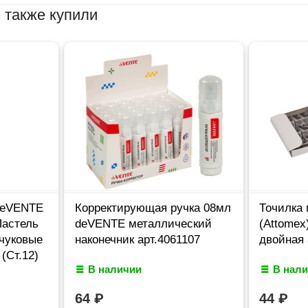
 также купили
deVENTE
Корректирующая ручка 08мл
Точилка
Пастель
deVENTE металлический
(Attomex
учуковые
наконечник арт.4061107
двойная 
(Ст.12)
В наличии
В нал
64
₽
44
₽