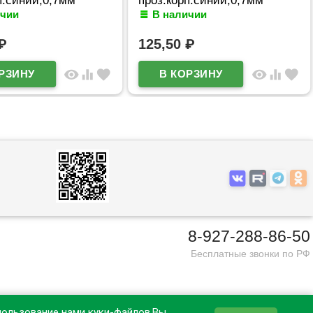
п.синий,0,7мм
проз.корп.синий,0,7мм
ичии
В наличии
610 (Ст12)
арт.5070609 (Ст12)
₽
125,50
₽
visibility
equalizer
favorite
visibility
equalizer
favorite
8-927-288-86-50
Бесплатные звонки по РФ
пользование нами куки-файлов.Вы