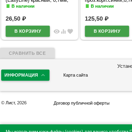
(EasyLine) красный, 0,7мм,
проз.корп.синий,0,
В наличии
В наличии
игла красный корпус
арт.5070611 (Ст12)
арт.5073628
26,50
₽
125,50
₽
visibility
equalizer
favorite
Устан
ИНФОРМАЦИЯ
Карта сайта
©
Лист
, 2026
Договор публичной оферты
Мы используем куки-файлы (cookies) для вашего удобства.