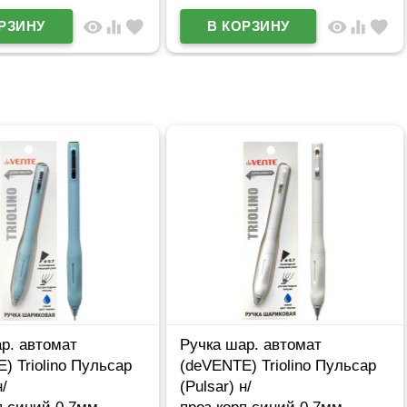
visibility
equalizer
favorite
visibility
equalizer
favorite
р. автомат
Ручка шар. автомат
) Triolino Пульсар
(deVENTE) Triolino Пульсар
н/
(Pulsar) н/