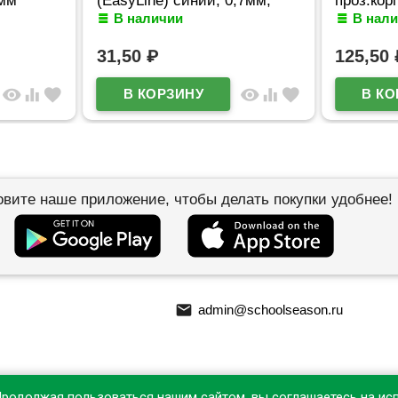
7мм
(EasyLine) синий, 0,7мм,
проз.кор
В наличии
В нал
игла синий корпус
арт.5070
арт.5073626
31,50
₽
125,50
visibility
equalizer
favorite
visibility
equalizer
favorite
овите наше приложение, чтобы делать покупки удобнее!
email
admin@schoolseason.ru
Продолжая пользоваться нашим сайтом, вы соглашаетесь на ис