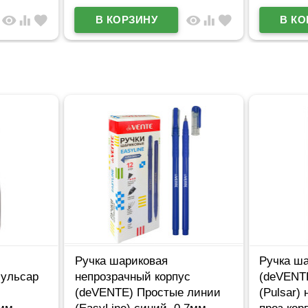
visibility
equalizer
favorite
visibility
equalizer
favorite
Ручка шариковая
Ручка ша
Пульсар
непрозрачный корпус
(deVENTE
(deVENTE) Простые линии
(Pulsar) 