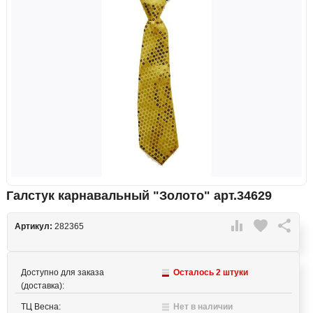
Галстук карнавальный "Золото" арт.34629

favorite

Артикул:
282365
Доступно для заказа
Осталось 2 штуки
(доставка):
ТЦ Весна:
Нет в наличии