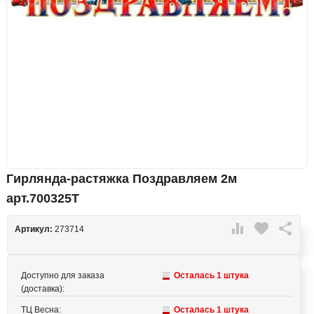
Гирлянда-растяжка Поздравляем 2м
арт.700325Т

favorite

Артикул:
273714
Доступно для заказа
Осталась 1 штука
(доставка):
ТЦ Весна:
Осталась 1 штука