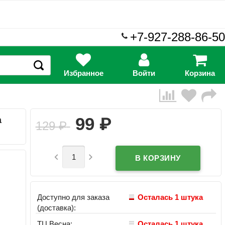
+7-927-288-86-50
Избранное
Войти
Корзина
₽
99
а
129
₽


Доступно для заказа
Осталась 1 штука
(доставка):
ТЦ Весна:
Осталась 1 штука