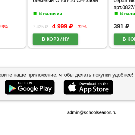
бежевый Orion-10 CH-330M
серая Бю
арт.0827
В наличии
В нал
4 999
₽
391
₽
-26%
7 425
₽
-32%
овите наше приложение, чтобы делать покупки удобнее!
admin@schoolseason.ru