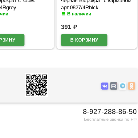
рократ с карм.
черная Бюрократ с карманом
/4Rgrey
арт.0827/4Rblck
ичии
В наличии
391
₽
8-927-288-86-50
Бесплатные звонки по РФ