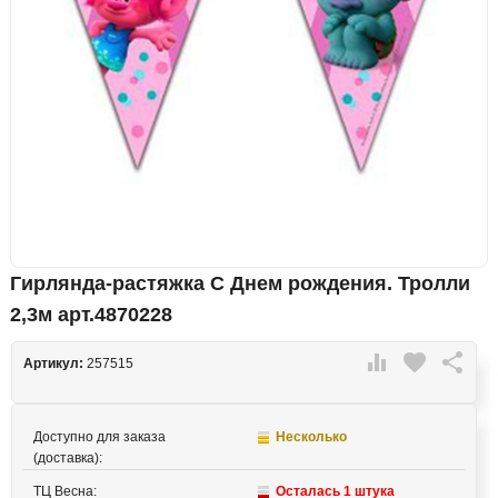
Гирлянда-растяжка С Днем рождения. Тролли
2,3м арт.4870228

favorite

Артикул:
257515
Доступно для заказа
Несколько
(доставка):
ТЦ Весна:
Осталась 1 штука