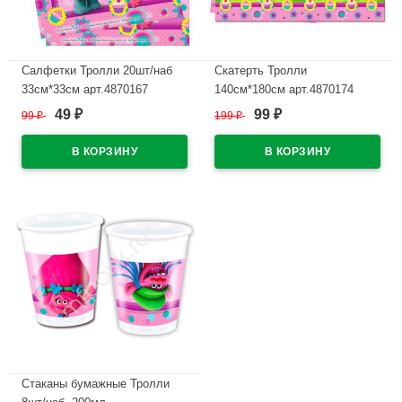
Салфетки Тролли 20шт/наб
Скатерть Тролли
33см*33см арт.4870167
140см*180см арт.4870174
49
99
99
₽
199
₽
₽
₽
В наличии
В наличии
Стаканы бумажные Тролли