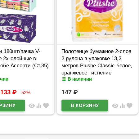
 180шт/пачка V-
Полотенце бумажное 2-слоя
е 2х-слойные в
2 рулона в упаковке 13,2
обе Ассорти (Ст.35)
метров Plushe Classic белое,
оранжевое тиснение
ичии
В наличии
133
₽
147
₽
-52%
visibility
equalizer
favorite
visibility
equalizer
favorite