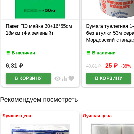
Пакет ПЭ майка 30+16*55см
Бумага туалетная 1
18мкм (Фа зеленый)
без втулки 53м сер
Мордовский станда
В наличии
В наличии
6,31
₽
25
₽
40,81
₽
-38%
visibility
equalizer
favorite
Рекомендуем посмотреть
Лучшая цена
Лучшая цена