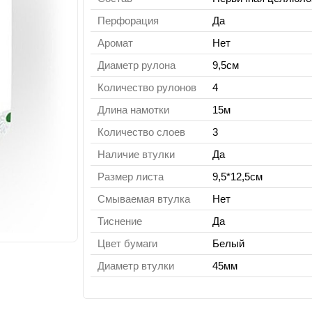
Перфорация
Да
Аромат
Нет
Диаметр рулона
9,5см
Количество рулонов
4
Длина намотки
15м
Количество слоев
3
Наличие втулки
Да
Размер листа
9,5*12,5см
Смываемая втулка
Нет
Тиснение
Да
Цвет бумаги
Белый
Диаметр втулки
45мм