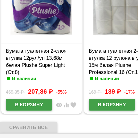
Бумага туалетная 2-слоя
Бумага туалетная 2
втулка 12рул/уп 13,68м
втулка 12 рулона в 
белая Plushe Super Light
15м белая Plushe
(Ст.8)
Professional 16 (Ст.1
В наличии
В наличии
207,86
₽
139
₽
469,35
₽
-55%
169
₽
-17%
visibility
equalizer
favorite