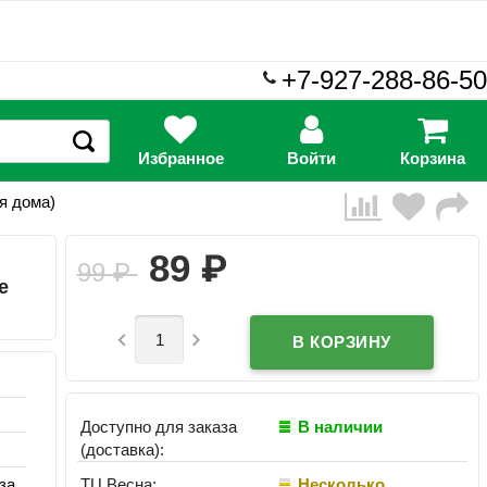
+7-927-288-86-50
Избранное
Войти
Корзина
я дома)
₽
89
99
₽
e


Доступно для заказа
В наличии
(доставка):
ТЦ Весна:
Несколько
за