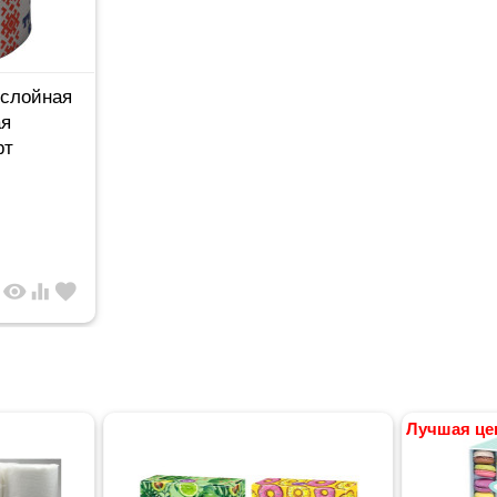
-слойная
ая
рт
visibility
equalizer
favorite
Лучшая це