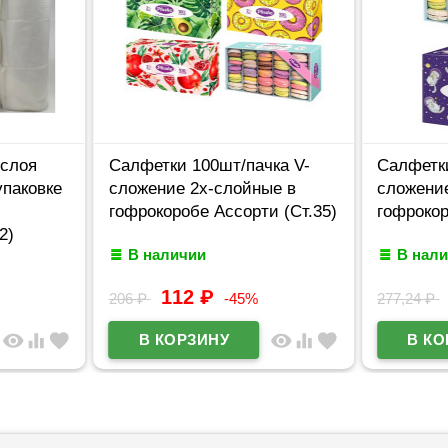
-слоя
Салфетки 100шт/пачка V-
Салфетки
упаковке
сложение 2х-слойные в
сложени
гофрокоробе Ассорти (Ст.35)
гофрокор
2)
В наличии
В нал
112
₽
206
₽
-45%
277,24
₽
visibility
equalizer
favorite
visibility
equalizer
favorite