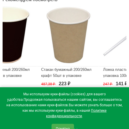
260мл
Стакан бумажный 200/260мл
Ложка пластиковая чайная
е
крафт 50шт в упаковке
упаковка 100шт.
223
141
487,38
₽
247
₽
₽
₽
В наличии
В наличии
Мы используем куки-файлы (cookies) для вашего
удобства.Продолжая пользоваться нашим сайтом, вы соглашаетесь
на использование нами куки-файлов.Вы можете узнать больше о том,
как мы используем куки-файлы, в нашей
Политике
конфиденциальности
.
Понятно