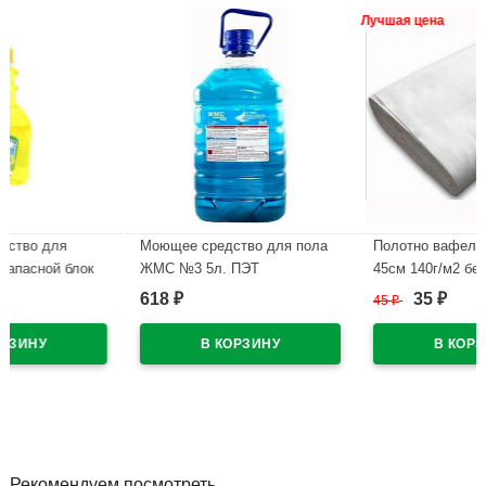
Лучшая цена
Моющее средство для пола
Полотно вафельное белое
блок
ЖМС №3 5л. ПЭТ
45см 140г/м2 белое цена за
ручная+машинная мойка
1п.м
618
35
₽
45
₽
₽
В наличии
В наличии
Рекомендуем посмотреть