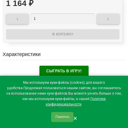
1 164
₽


Характеристики
СЫГРАТЬ В ИГРУ!
Отзывы посетителей(
0
)
Мы используем куки-файлы (cookies) для вашего
удобства.Продолжая пользоваться нашим сайтом, вы соглашаетесь
на использование нами куки-файлов.Вы можете узнать больше о том,
как мы используем куки-файлы, в нашей
Политике
конфиденциальности
.
×
Понятно
qr_code
home
favorite
verified
person
Главная
Закладки
Мои купоны
Профиль