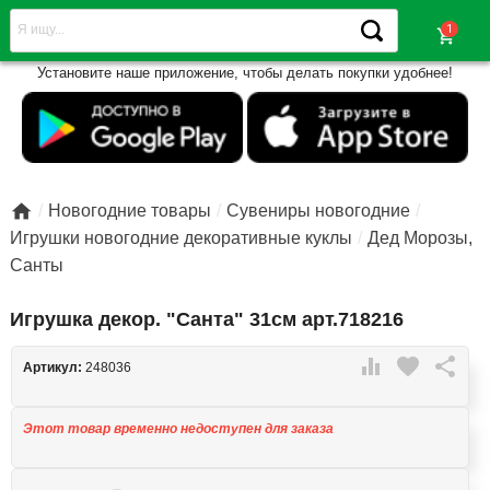
shopping_cart
Установите наше приложение, чтобы делать покупки удобнее!

Новогодние товары
Сувениры новогодние
Игрушки новогодние декоративные куклы
Дед Морозы,
Санты
Игрушка декор. "Санта" 31см арт.718216

favorite

Артикул:
248036
Этот товар временно недоступен для заказа