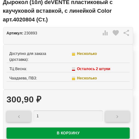
Дырокол (10л) deVENTE пластиковый с
каучуковой вставкой, с линейкой Color
арт.4020804 (Ст.)

favorite

Артикул:
230893
Доступно для заказа
Несколько
(доставка):
ТЦ Весна:
Осталось 2 штуки
Чаадаева, ПВЗ:
Несколько
300,90
₽

