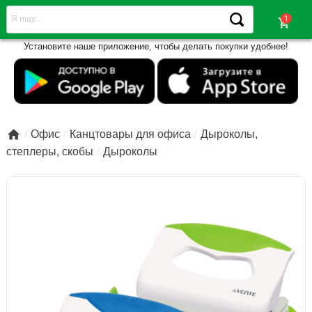
shopping_cart
Установите наше приложение, чтобы делать покупки удобнее!

Офис
Канцтовары для офиса
Дыроколы,
степлеры, скобы
Дыроколы