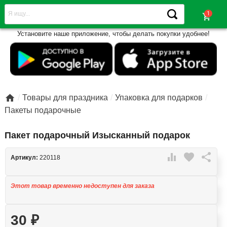
shopping_cart
Установите наше приложение, чтобы делать покупки удобнее!

Товары для праздника
Упаковка для подарков
Пакеты подарочные
Пакет подарочный Изысканный подарок

favorite

Артикул:
220118
Этот товар временно недоступен для заказа
30
₽