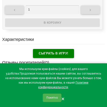


Характеристики
СЫГРАТЬ В ИГРУ!
Отзывы посетителей(
0
)
Мы используем куки-файлы (cookies) для вашего
удобства.Продолжая пользоваться нашим сайтом, вы соглашаетесь
на использование нами куки-файлов.Вы можете узнать больше о том,
как мы используем куки-файлы, в нашей
Политике
конфиденциальности
.
×
Понятно
qr_code
home
favorite
verified
person
Главная
Закладки
Мои купоны
Профиль