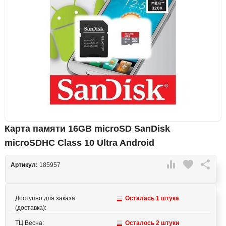
Карта памяти 16GB microSD SanDisk
microSDHC Class 10 Ultra Android

favorite

Артикул:
185957
Доступно для заказа
Осталась 1 штука
(доставка):
ТЦ Весна:
Осталось 2 штуки