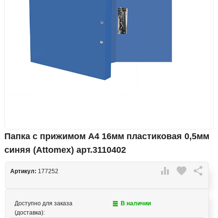
Папка с прижимом А4 16мм пластиковая 0,5мм
синяя (Attomex) арт.3110402

favorite

Артикул:
177252
Доступно для заказа
В наличии
(доставка):