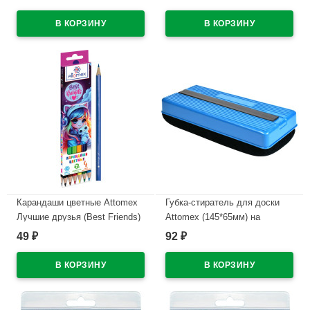
шестигранные пластиковые
В наличии
арт.5022632
В наличии
Карандаши цветные Attomex
Губка-стиратель для доски
Лучшие друзья (Best Friends)
Attomex (145*65мм) на
6 цветов 2М 2,65 мм
магните арт.6022302
49
92
₽
₽
шестигранные арт.5021615
В наличии
В наличии