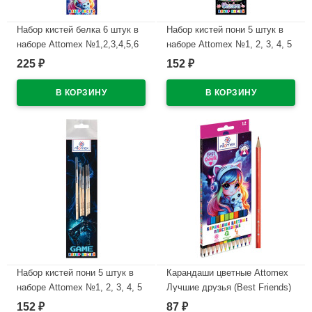
Набор кистей белка 6 штук в
Набор кистей пони 5 штук в
наборе Attomex №1,2,3,4,5,6
наборе Attomex №1, 2, 3, 4, 5
Лучшие друзья (Best Friends)
Единорог (Unicorn)
225
152
₽
₽
арт.8072603
арт.8072600
В наличии
В наличии
Набор кистей пони 5 штук в
Карандаши цветные Attomex
наборе Attomex №1, 2, 3, 4, 5
Лучшие друзья (Best Friends)
Игра (GAME) арт.8072604
12 цветов 2М 2,65 мм
152
87
₽
₽