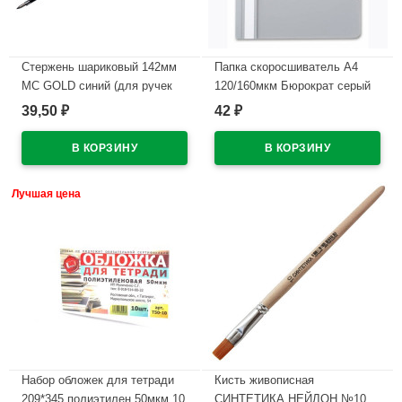
Стержень шариковый 142мм
Папка скоросшиватель А4
MC GOLD синий (для ручек
120/160мкм Бюрократ серый
код 619)
арт.PS20GREY (Ст.10)
39,50
42
₽
₽
В наличии
В наличии
Лучшая цена
Набор обложек для тетради
Кисть живописная
209*345 полиэтилен 50мкм 10
СИНТЕТИКА НЕЙЛОН №10