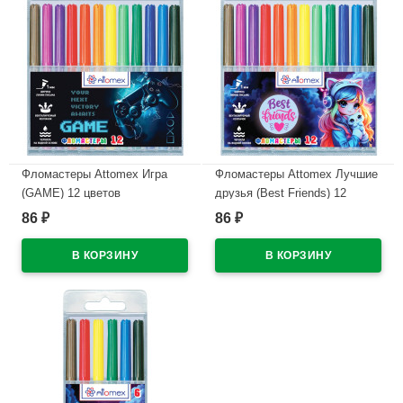
Фломастеры Attomex Игра
Фломастеры Attomex Лучшие
(GAME) 12 цветов
друзья (Best Friends) 12
вентилируемый колпачок,
цветов вентилируемый
86
86
₽
₽
пластиковый блистер
колпачок, пластиковый
арт.5081619
блистер арт.5081618
В наличии
В наличии