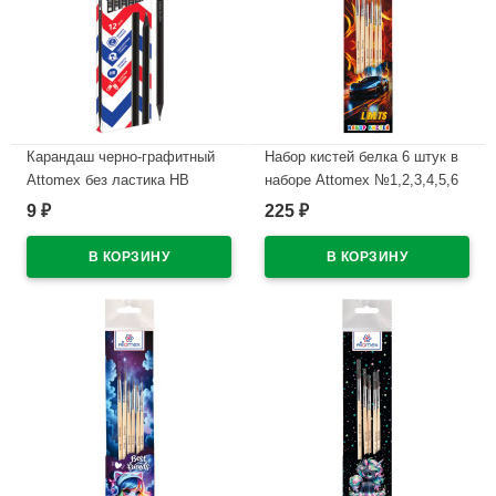
Карандаш черно-графитный
Набор кистей белка 6 штук в
Attomex без ластика НВ
наборе Attomex №1,2,3,4,5,6
черный корпус, пластиковы
Никаких ограничений (No
9
225
₽
₽
арт.5032109
Limits) арт.8072607
В наличии
В наличии