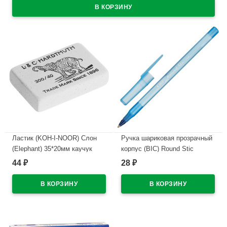
Ластик (KOH-I-NOOR) Слон
Ручка шариковая прозрачный
(Elephant) 35*20мм каучук
корпус (BIC) Round Stic
арт.300/40-48
синий, 1,0мм/0,32мм
44
28
₽
₽
арт.921403/934598
В наличии
В наличии