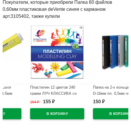
Покупатели, которые приобрели Папка 60 файлов
0,60мм пластиковая deVente синяя с карманом
арт.3105402, также купили
Пластилин 12 цветов 240
Папка на 2-х кольцах А4 21мм
грамм ЛУЧ КЛАССИКА со
D-16мм пл. 0,5мм черная
стеком картонная коробка арт
Attomex арт.3081404 (Ст.18)
155
150
164
₽
₽
₽
7С331-08
В наличии
В наличии