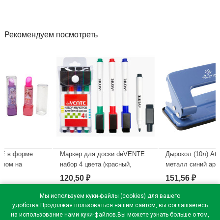
Рекомендуем посмотреть
Маркер для доски deVENTE
Дырокол (10л) Attomex
набор 4 цвета (красный,
металл синий арт.4020302
синий, черный, зеленый) 2мм
120,50
151,56
₽
₽
В наличии
колпачок со стирателем и
магнитом для крепления
Мы используем куки-файлы (cookies) для вашего
арт.5040605 (Ст.4)
удобства.Продолжая пользоваться нашим сайтом, вы соглашаетесь
на использование нами куки-файлов.Вы можете узнать больше о том,