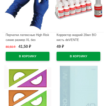
Перчатки латексные High Risk
Корректор жидкий 20мл ВО
синие размер XL без
кисть deVENTE
индивидуальной упаковки
морозоустойчивая арт.
41,50
49
80,50
₽
₽
₽
4060102 (Ст.12/240)
В наличии
В наличии