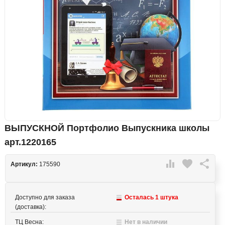
ВЫПУСКНОЙ Портфолио Выпускника школы
арт.1220165

favorite

Артикул:
175590
Доступно для заказа
Осталась 1 штука
(доставка):
ТЦ Весна:
Нет в наличии