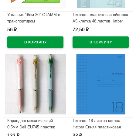
Угольник 16см 30° СТАММ с
Тетрадь пластиковая обложка
транспортиром
А5 клетка 48 листов Hatber
флюоресцентные отливная
Прогрессив (PROGRESSIVE)
56
72,50
₽
₽
шкала арт.ТК01
Бирюзовая арт 48Т5В1
В наличии
В наличии
Карандаш механический
Тетрадь 18 листов клетка
0,5мм Deli EU745 пластик
Hatber Синяя пластиковая
арт.1656466
обложка арт.18Т5В1
132
33
₽
₽