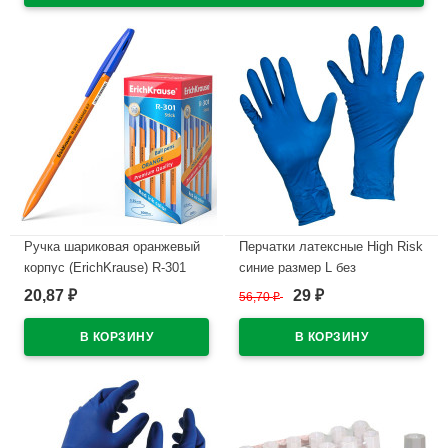
Ручка шариковая оранжевый
Перчатки латексные High Risk
корпус (ErichKrause) R-301
синие размер L без
Охра (Orange) синий, 0,7мм
индивидуальной упаковки 1
20,87
29
₽
56,70
₽
₽
арт.43194 (Ст.50)
пара
В наличии
В наличии