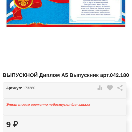
ВЫПУСКНОЙ Диплом А5 Выпускник арт.042.180

favorite

Артикул:
173280
Этот товар временно недоступен для заказа
9
₽