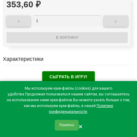
353,60
₽


Характеристики
СЫГРАТЬ В ИГРУ!
Отзывы посетителей(
0
)
Мы используем куки-файлы (cookies) для вашего
удобства.Продолжая пользоваться нашим сайтом, вы соглашаетесь
на использование нами куки-файлов.Вы можете узнать больше о том,
как мы используем куки-файлы, в нашей
Политике
конфиденциальности
.
×
Понятно
qr_code
home
favorite
verified
person
Главная
Закладки
Мои купоны
Профиль