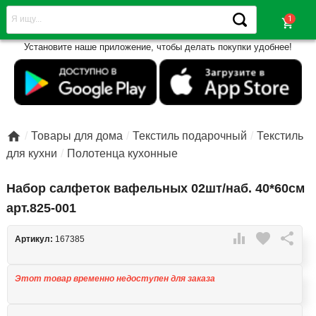
shopping_cart
Установите наше приложение, чтобы делать покупки удобнее!

Товары для дома
Текстиль подарочный
Текстиль
для кухни
Полотенца кухонные
Набор салфеток вафельных 02шт/наб. 40*60см
арт.825-001

favorite

Артикул:
167385
Этот товар временно недоступен для заказа