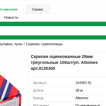
ет-магазин
Сервис
Новости
булавки, лупы
Скрепки, скрепочницы
Скрепки оцинкованные 28мм
треугольные 100шт/уп. Attomex
арт.4135305
Артикул
164983
Длина
28 м
Бренд
Attomex
Материал
Оцинкованные