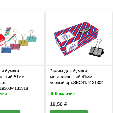
ля бумаги
Зажим для бумаги
ческий 51мм
металлический 41мм
арт.
черный арт.SBC41/4131304
19303/4131318
ичии
В наличии
19,50
₽