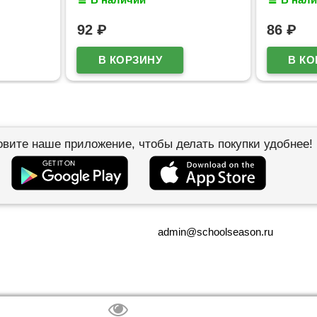
арт.5081
92
₽
86
₽
овите наше приложение, чтобы делать покупки удобнее!
admin@schoolseason.ru