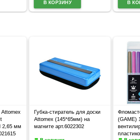
 Attomex
Губка-стиратель для доски
Фломаст
t
Attomex (145*65мм) на
(GAME) 
М 2,65 мм
магните арт.6022302
вентили
021615
пластик
В наличии
В нал