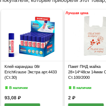
Покупатели, которые приобрели этот товар,
Лучшая цена
Клей-карандаш 08г
Пакет ПНД майка
ErichKrause Экстра арт.4433
28+14*48см 14мкм 
(Ст.30)
Ст.100/2000
В наличии
В наличии
93,08
₽
2
₽