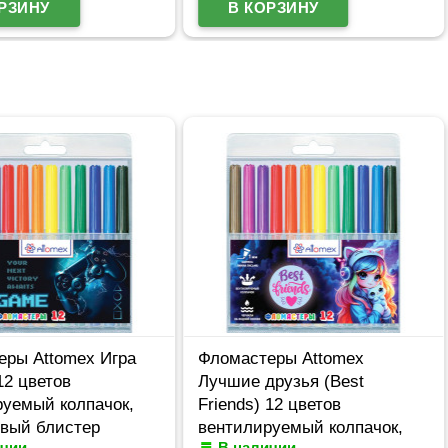
еры Attomex Игра
Фломастеры Attomex
12 цветов
Лучшие друзья (Best
руемый колпачок,
Friends) 12 цветов
овый блистер
вентилируемый колпачок,
ичии
В наличии