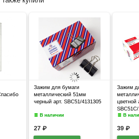
 также купили
Зажим для бумаги
Зажим д
Спасибо
металлический 51мм
металли
черный арт. SBC51/4131305
цветной 
SBC51C/
В наличии
В нал
27
₽
39
₽