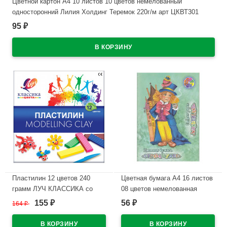
Цветной картон А4 10 листов 10 цветов немелованный
односторонний Лилия Холдинг Теремок 220г/м арт ЦКВТ301
95
₽
В наличии
Пластилин 12 цветов 240
Цветная бумага А4 16 листов
грамм ЛУЧ КЛАССИКА со
08 цветов немелованная
стеком картонная коробка арт
двухсторонняя Лилия
155
56
164
₽
₽
₽
7С331-08
Холдинг Страна чудес 45 г/м
на скобе арт ЦБ-0823