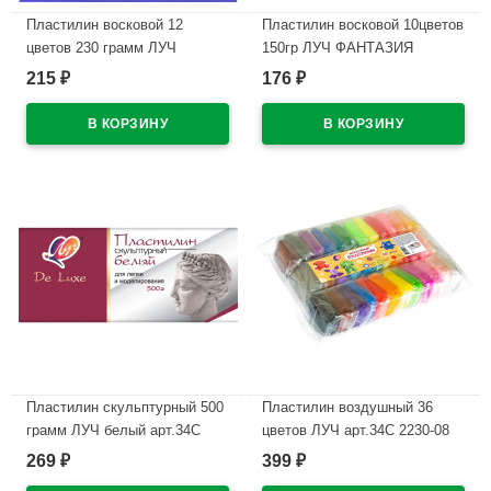
Пластилин восковой 12
Пластилин восковой 10цветов
цветов 230 грамм ЛУЧ
150гр ЛУЧ ФАНТАЗИЯ
ФАНТАЗИЯ пастельный
классический+
215
176
₽
₽
картонная коробка арт.35С
флуоресцентный стек
2290-08
картонная коробка арт.35С
2301-08
В наличии
В наличии
Пластилин скульптурный 500
Пластилин воздушный 36
грамм ЛУЧ белый арт.34С
цветов ЛУЧ арт.34С 2230-08
2244-08
269
399
₽
₽
В наличии