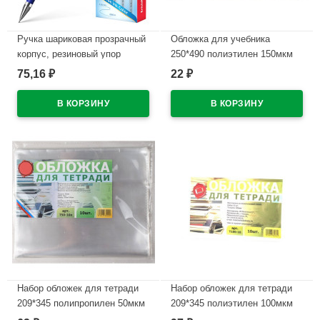
Ручка шариковая прозрачный
Обложка для учебника
корпус, резиновый упор
250*490 полиэтилен 150мкм
(ErichKrause) Ультра (ULTRA)
универсальная М арт У 25
75,16
22
₽
₽
L-30 синий, 0,7мм, игла
В наличии
арт.19613/13879
(Ст.12/144/1728)
В наличии
Набор обложек для тетради
Набор обложек для тетради
209*345 полипропилен 50мкм
209*345 полиэтилен 100мкм
10 штук в наборе арт.Т50-10п
10 штук в наборе арт Т100-10