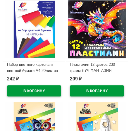
Набор цветного картона и
Пластилин 12 цветов 230
цветной бумаги А4 20листов
грамм ЛУЧ ФАНТАЗИЯ
немелованные односторонние
классический + золотой +
242
209
₽
₽
ЛУЧ Классика цвета арт. 31С
серебряный картонная
1957-08
коробка арт.35С 2310-08
В наличии
В наличии