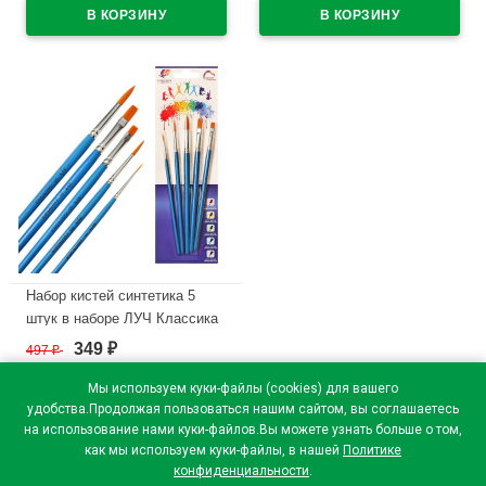
В наличии
Набор кистей синтетика 5
штук в наборе ЛУЧ Классика
цвета (круглые №1,3,5
349
497
₽
₽
плоские №6,8) арт.33С 2182-
08
Мы используем куки-файлы (cookies) для вашего
удобства.Продолжая пользоваться нашим сайтом, вы соглашаетесь
В наличии
на использование нами куки-файлов.Вы можете узнать больше о том,
как мы используем куки-файлы, в нашей
Политике
конфиденциальности
.