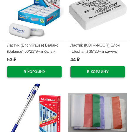
Ластик (ErichKrause) Баланс
Ластик (KOH-I-NOOR) Слон
(Balance) 50*23*9мм белый
(Elephant) 35*20мм каучук
арт.34638
арт.300/40-48
53
44
₽
₽
В наличии
В наличии