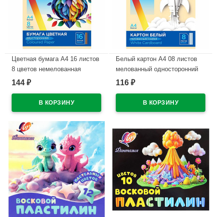
Цветная бумага А4 16 листов
Белый картон А4 08 листов
8 цветов немелованная
мелованный односторонний
двусторонняя ЛУЧ Школа
ЛУЧ Школа творчества 220г/м
144
116
₽
₽
творчества 70 гр/м в папке
арт 30С 1793-08
арт 30С 1791-08
В наличии
В наличии