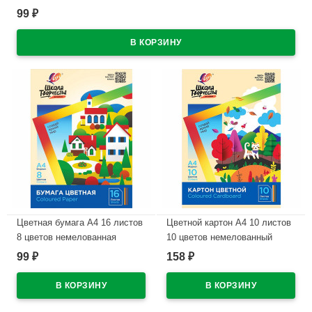
99
₽
В наличии
Цветная бумага А4 16 листов
Цветной картон А4 10 листов
8 цветов немелованная
10 цветов немелованный
односторонняя ЛУЧ Школа
односторонний ЛУЧ Школа
99
158
₽
₽
творчества 70 гр/м в папке
творчества 220г/м арт 30С
арт 30С 1790-08
1796-08
В наличии
В наличии