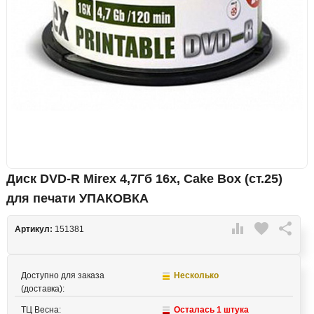
Диск DVD-R Mirex 4,7Гб 16x, Cake Box (ст.25)
для печати УПАКОВКА

favorite

Артикул:
151381
Доступно для заказа
Несколько
(доставка):
ТЦ Весна:
Осталась 1 штука