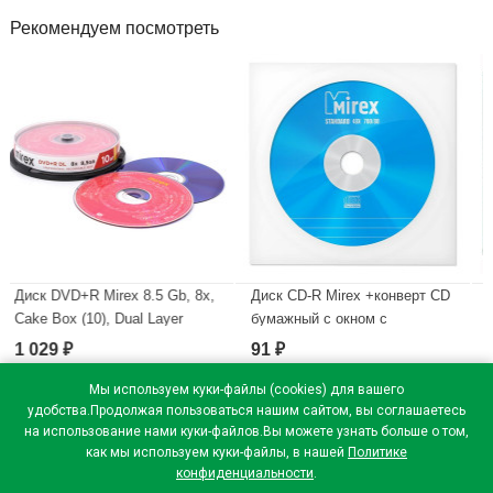
Рекомендуем посмотреть
irex 8.5 Gb, 8x,
Диск CD-R Mirex +конверт CD
Диск DVD+R Mir
), Dual Layer
бумажный c окном с
Slim Case (1), D
вырубным язычком
(1/50)
91
128
₽
₽
и
В наличии
В наличии
Мы используем куки-файлы (cookies) для вашего
удобства.Продолжая пользоваться нашим сайтом, вы соглашаетесь
на использование нами куки-файлов.Вы можете узнать больше о том,
как мы используем куки-файлы, в нашей
Политике
конфиденциальности
.