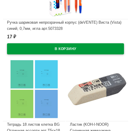
Ручка шариковая непрозрачный корпус (deVENTE) Виста (Vista)
синий, 0,7мм, игла арт.5073328
17
₽
В наличии
Тетрадь 18 листов клетка BG
Ластик (KOH-I-NOOR)
Отличная ассорти арт Т5ск18
Солнечная жемчужина