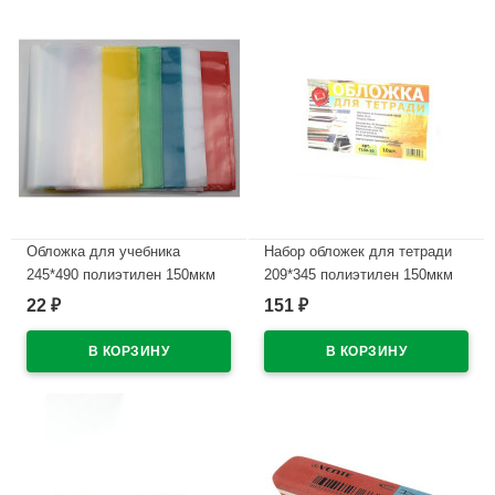
Обложка для учебника
Набор обложек для тетради
245*490 полиэтилен 150мкм
209*345 полиэтилен 150мкм
универсальная М арт У 245
10 штук в наборе арт Т150-10
22
151
₽
₽
В наличии
В наличии