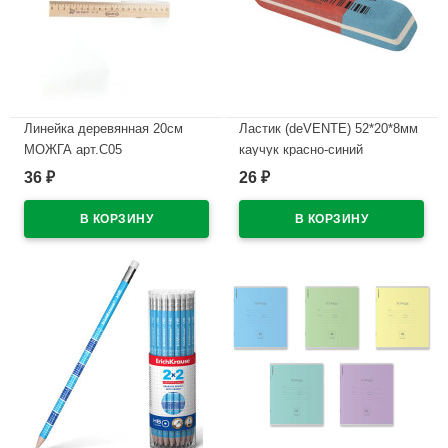
Линейка деревянная 20см
Ластик (deVENTE) 52*20*8мм
МОЖГА арт.С05
каучук красно-синий
арт.4070707
36
26
₽
₽
В наличии
В наличии