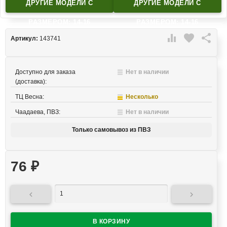
ДРУГИЕ МОДЕЛИ C
ДРУГИЕ МОДЕЛИ C
РАЗМЕРОМ: 14-16
РАЗМЕРОМ: 14-16

favorite

Артикул:
143741
Доступно для заказа
Нет в наличии
(доставка):
ТЦ Весна:
Несколько
Чаадаева, ПВЗ:
Нет в наличии
Только самовывоз из ПВЗ
76
₽

