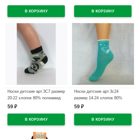
цвет синий для мальчика
цвет ассорти для девочки
(Юстатекс)
(Юстатекс)
В наличии
В наличии
Носки детские арт.3С7 размер
Носки детские арт.3с24
20-22 хлопок 80% полиамид
размер 14-24 хлопок 80%
18% эластан 2% цвет ассорти
полиамид 18% эластан 2%
59
59
₽
₽
для мальчика (Юстатекс)
цвет ассорти для девочки
(Юстатекс)
В наличии
В наличии