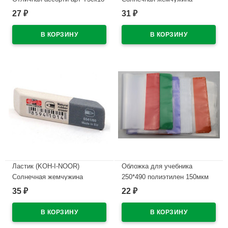
11775
(Sunpearl) 41*14*8мм
27
31
₽
₽
арт.6541/80-84
В наличии
В наличии
Ластик (KOH-I-NOOR)
Обложка для учебника
Солнечная жемчужина
250*490 полиэтилен 150мкм
(Sunpearl) 60*13мм
универсальная М арт У 25
35
22
₽
₽
арт.6541/60-56
В наличии
В наличии