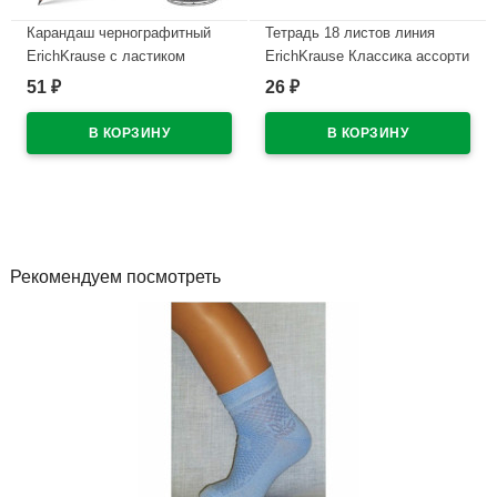
Карандаш чернографитный
Тетрадь 18 листов линия
ErichKrause с ластиком
ErichKrause Классика ассорти
Таблица умножения 2x2 HB
арт.56580
51
26
₽
₽
круглый корпус арт.45619
В наличии
(Ст.42)
В наличии
Рекомендуем посмотреть