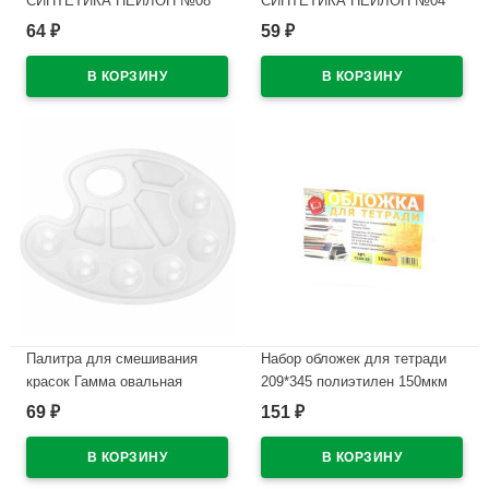
СИНТЕТИКА НЕЙЛОН №08
СИНТЕТИКА НЕЙЛОН №04
плоская
круглая
64
59
₽
₽
В наличии
В наличии
Палитра для смешивания
Набор обложек для тетради
красок Гамма овальная
209*345 полиэтилен 150мкм
размер 23,2*16,9 арт.2305212
10 штук в наборе арт Т150-10
69
151
₽
₽
В наличии
В наличии