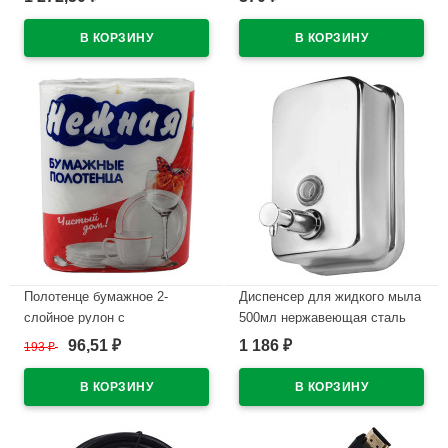
В наличии
В наличии
Полотенце бумажное 2-
Диспенсер для жидкого мыла
слойное рулон с
500мл нержавеющая сталь
перфорацией 2рулона в
M-1618-500ML
96,51
1 186
193
₽
₽
₽
упаковке 14м Нежная белое
В наличии
(Ст.12)
В наличии