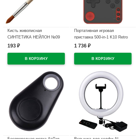
Кисть живописная
Портативная игровая
СИНТЕТИКА НЕЙЛОН №09
приставка 500-in-1 K10 Retro
круглая
цв.красный
193
1 736
₽
₽
В наличии
В наличии
Беспроводная метка AirTag
Вспышка для селфи AL-