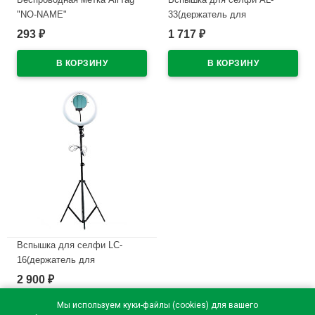
"NO-NAME"
33(держатель для
(iOS,Android,питание 2032)
телефона,пульт,LED,кольцо
293
1 717
₽
₽
цв.черный
33см) цв.белый
В наличии
В наличии
Вспышка для селфи LC-
16(держатель для
телефона,зеркало,кольцо 34
2 900
₽
см) цв.белый
Мы используем куки-файлы (cookies) для вашего
В наличии