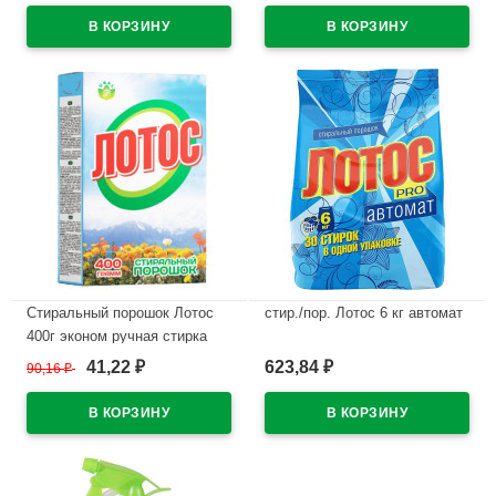
Стиральный порошок Лотос
стир./пор. Лотос 6 кг автомат
400г эконом ручная стирка
В наличии
(аналог Пемос) (Ст.30) пакет
41,22
623,84
90,16
₽
₽
₽
В наличии