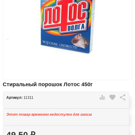
Стиральный порошок Лотос 450г

favorite

Артикул:
11311
Этот товар временно недоступен для заказа
49,50